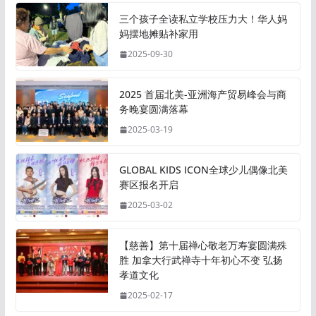
三个孩子全读私立学校压力大！华人妈
妈摆地摊贴补家用
2025-09-30
2025 首届北美-亚洲海产贸易峰会与商
务晚宴圆满落幕
2025-03-19
GLOBAL KIDS ICON全球少儿偶像北美
赛区报名开启
2025-03-02
【慈善】第十届禅心敬老万寿宴圆满殊
胜 加拿大行武禅寺十年初心不变 弘扬
孝道文化
2025-02-17