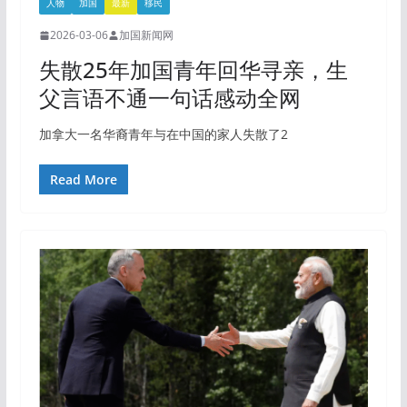
人物
加国
最新
移民
2026-03-06
加国新闻网
失散25年加国青年回华寻亲，生
父言语不通一句话感动全网
加拿大一名华裔青年与在中国的家人失散了2
Read More