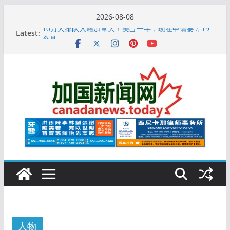
Skip
2026-08-08
to
Latest:
10万人排队入籍加拿大！美占一半，现在申请要等19
content
个月
加拿大人平均周薪升至此数！你有没有？
安省16岁少女当街遭围殴, 打成脑震荡! 大批人起哄拍
照
特鲁多半裸与水果姐海滩激吻! 热恋一年感情持续升温
更多名校恢复SAT 考试，新学年大学申请开跑7个大不
同
人物