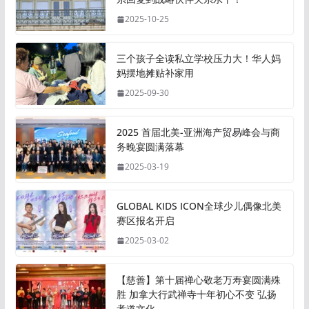
2025-10-25
三个孩子全读私立学校压力大！华人妈
妈摆地摊贴补家用
2025-09-30
2025 首届北美-亚洲海产贸易峰会与商
务晚宴圆满落幕
2025-03-19
GLOBAL KIDS ICON全球少儿偶像北美
赛区报名开启
2025-03-02
【慈善】第十届禅心敬老万寿宴圆满殊
胜 加拿大行武禅寺十年初心不变 弘扬
孝道文化