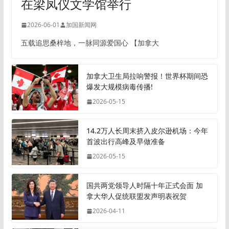
在梁凤仪文学馆举行
2026-06-01
加国新闻网
五载追思桑梓地，一脉同源爱国心 【加拿大
加拿大卫生局拉响警报！世界杯期间恐
爆发大规模病毒传播!
2026-05-15
14.2万人长周末挤入皮尔逊机场：今年
首波出行高峰及早做准备
2026-05-15
国共两党领导人时隔十年正式会面 加
拿大华人促统联盟发声明表祝贺
2026-04-11