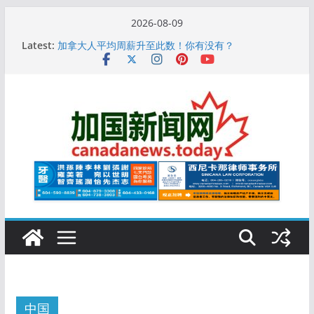
Skip
2026-08-09
to
10万人排队入籍加拿大！美占一半，现在申请要等19
Latest:
个月
content
加拿大人平均周薪升至此数！你有没有？
安省16岁少女当街遭围殴, 打成脑震荡! 大批人起哄拍
照
特鲁多半裸与水果姐海滩激吻! 热恋一年感情持续升温
更多名校恢复SAT 考试，新学年大学申请开跑7个大不
同
中国