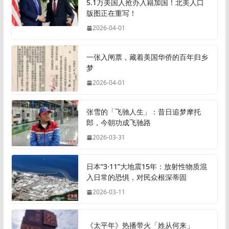
5.1万美国人抢办入籍加国！北美人口
版图正在重写！
2026-04-01
一张入闸票，藏着美国华侨的百年归乡
梦
2026-04-01
张雪的「飞驰人生」：昔日追梦摩托
郎，今朝功成飞驰路
2026-03-31
日本“3·11”大地震15年：放射性物质混
入日常的恐惧，对民众根深蒂固
2026-03-11
《太平年》热播带火「姓从何来」