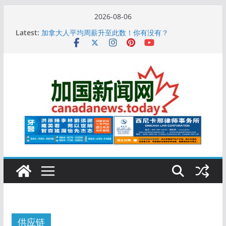
Skip
2026-08-06
10万人排队入籍加拿大！美占一半，现在申请要等19
to
Latest:
个月
content
加拿大人平均周薪升至此数！你有没有？
安省16岁少女当街遭围殴, 打成脑震荡! 大批人起哄拍
照
特鲁多半裸与水果姐海滩激吻! 热恋一年感情持续升温
更多名校恢复SAT 考试，新学年大学申请开跑7个大不
同
供应链