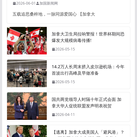
2026-06-01
加国新闻网
五载追思桑梓地，一脉同源爱国心 【加拿大
加拿大卫生局拉响警报！世界杯期间恐
爆发大规模病毒传播!
2026-05-15
14.2万人长周末挤入皮尔逊机场：今年
首波出行高峰及早做准备
2026-05-15
国共两党领导人时隔十年正式会面 加
拿大华人促统联盟发声明表祝贺
2026-04-11
【逃离】加拿大成美国人「避风港」？