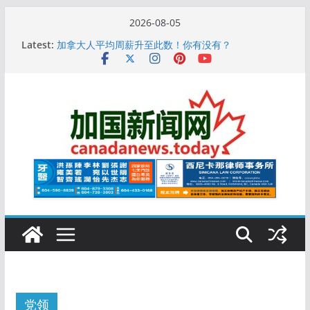
Skip
2026-08-05
10万人排队入籍加拿大！美占一半，现在申请要等19
to
Latest:
个月
content
加拿大人平均周薪升至此数！你有没有？
安省16岁少女当街遭围殴, 打成脑震荡! 大批人起哄拍
照
特鲁多半裸与水果姐海滩激吻! 热恋一年感情持续升温
更多名校恢复SAT 考试，新学年大学申请开跑7个大不
同
党领