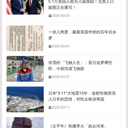
5.1万美国人抢办入籍加国！北美人口
版图正在重写！
2026-04-01
一张入闸票，藏着美国华侨的百年归乡
梦
2026-04-01
张雪的「飞驰人生」：昔日追梦摩托
郎，今朝功成飞驰路
2026-03-31
日本“3·11”大地震15年：放射性物质混
入日常的恐惧，对民众根深蒂固
2026-03-11
《太平年》热播带火「姓从何来」