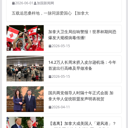
2026-06-01
加国新闻网
五载追思桑梓地，一脉同源爱国心 【加拿大
加拿大卫生局拉响警报！世界杯期间恐
爆发大规模病毒传播!
2026-05-15
14.2万人长周末挤入皮尔逊机场：今年
首波出行高峰及早做准备
2026-05-15
国共两党领导人时隔十年正式会面 加
拿大华人促统联盟发声明表祝贺
2026-04-11
【逃离】加拿大成美国人「避风港」？