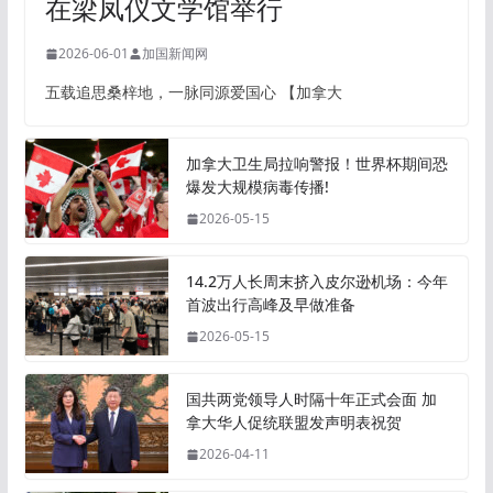
在梁凤仪文学馆举行
2026-06-01
加国新闻网
五载追思桑梓地，一脉同源爱国心 【加拿大
加拿大卫生局拉响警报！世界杯期间恐
爆发大规模病毒传播!
2026-05-15
14.2万人长周末挤入皮尔逊机场：今年
首波出行高峰及早做准备
2026-05-15
国共两党领导人时隔十年正式会面 加
拿大华人促统联盟发声明表祝贺
2026-04-11