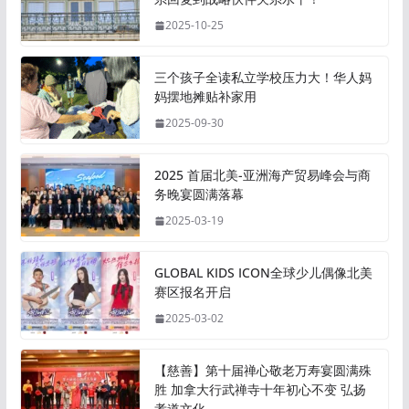
2025-10-25
三个孩子全读私立学校压力大！华人妈
妈摆地摊贴补家用
2025-09-30
2025 首届北美-亚洲海产贸易峰会与商
务晚宴圆满落幕
2025-03-19
GLOBAL KIDS ICON全球少儿偶像北美
赛区报名开启
2025-03-02
【慈善】第十届禅心敬老万寿宴圆满殊
胜 加拿大行武禅寺十年初心不变 弘扬
孝道文化