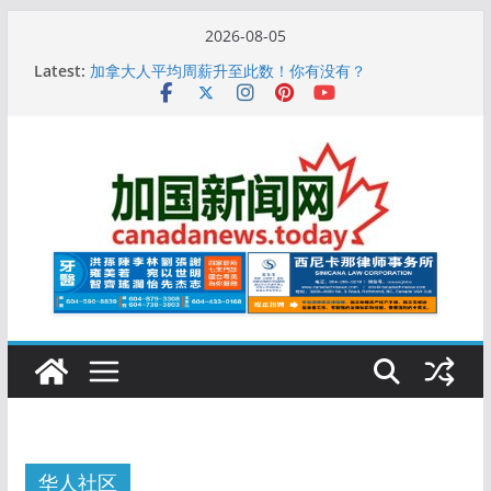
Skip
2026-08-05
to
10万人排队入籍加拿大！美占一半，现在申请要等19
Latest:
个月
content
加拿大人平均周薪升至此数！你有没有？
安省16岁少女当街遭围殴, 打成脑震荡! 大批人起哄拍
照
特鲁多半裸与水果姐海滩激吻! 热恋一年感情持续升温
更多名校恢复SAT 考试，新学年大学申请开跑7个大不
同
华人社区