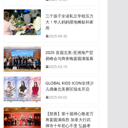
三个孩子全读私立学校压力
大！华人妈妈摆地摊贴补家
用
2025-09-30
2025 首届北美-亚洲海产贸
易峰会与商务晚宴圆满落幕
2025-03-19
GLOBAL KIDS ICON全球少
儿偶像北美赛区报名开启
2025-03-02
【慈善】第十届禅心敬老万
寿宴圆满殊胜 加拿大行武
禅寺十年初心不变 弘扬孝