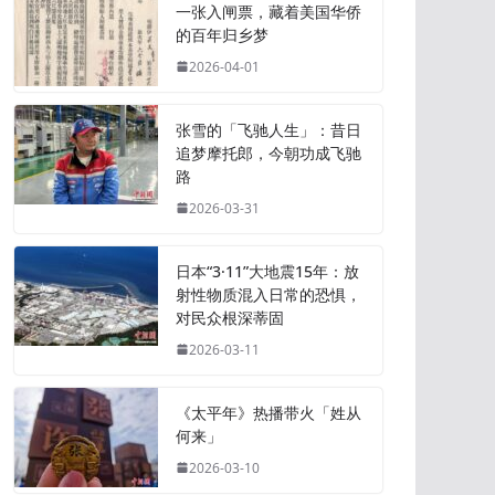
一张入闸票，藏着美国华侨
的百年归乡梦
2026-04-01
张雪的「飞驰人生」：昔日
追梦摩托郎，今朝功成飞驰
路
2026-03-31
日本“3·11”大地震15年：放
射性物质混入日常的恐惧，
对民众根深蒂固
2026-03-11
《太平年》热播带火「姓从
何来」
2026-03-10