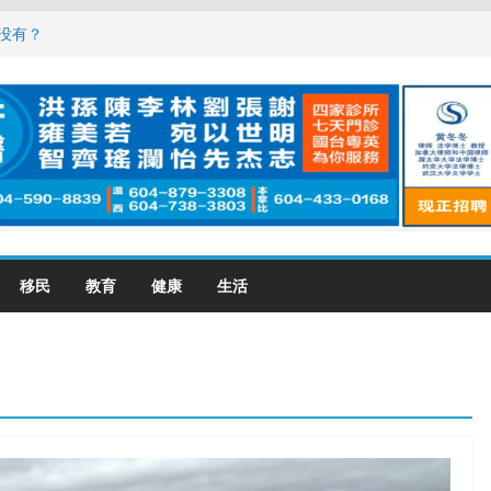
，现在申请要等19个月
没有？
震荡! 大批人起哄拍照
恋一年感情持续升温
大学申请开跑7个大不同
移民
教育
健康
生活