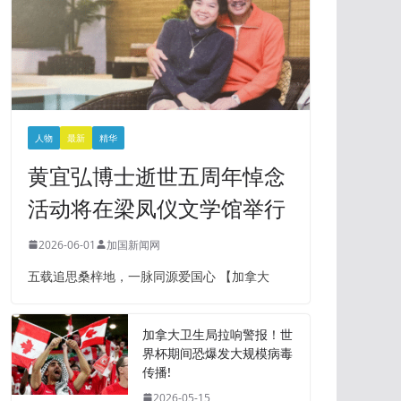
人物
最新
精华
黄宜弘博士逝世五周年悼念
活动将在梁凤仪文学馆举行
2026-06-01
加国新闻网
五载追思桑梓地，一脉同源爱国心 【加拿大
加拿大卫生局拉响警报！世
界杯期间恐爆发大规模病毒
传播!
2026-05-15