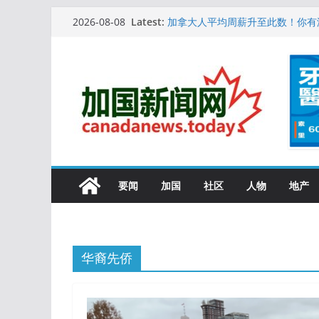
Skip
10万人排队入籍加拿大！美占一半
Latest:
2026-08-08
加拿大人平均周薪升至此数！你有
to
安省16岁少女当街遭围殴, 打成脑
content
特鲁多半裸与水果姐海滩激吻! 热
更多名校恢复SAT 考试，新学年
要闻
加国
社区
人物
地产
华裔先侨