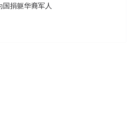
为国捐躯华裔军人