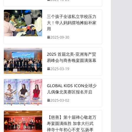
三个孩子全读私立学校压力
大！华人妈妈摆地摊贴补家
用
2025-09-30
2025 首届北美-亚洲海产贸
易峰会与商务晚宴圆满落幕
2025-03-19
GLOBAL KIDS ICON全球少
儿偶像北美赛区报名开启
2025-03-02
【慈善】第十届禅心敬老万
寿宴圆满殊胜 加拿大行武
禅寺十年初心不变 弘扬孝