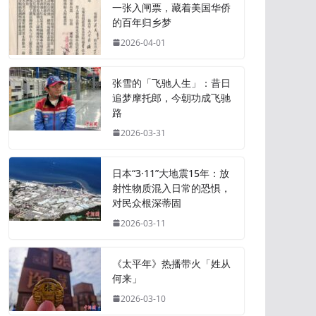
一张入闸票，藏着美国华侨
的百年归乡梦
2026-04-01
张雪的「飞驰人生」：昔日
追梦摩托郎，今朝功成飞驰
路
2026-03-31
日本“3·11”大地震15年：放
射性物质混入日常的恐惧，
对民众根深蒂固
2026-03-11
《太平年》热播带火「姓从
何来」
2026-03-10