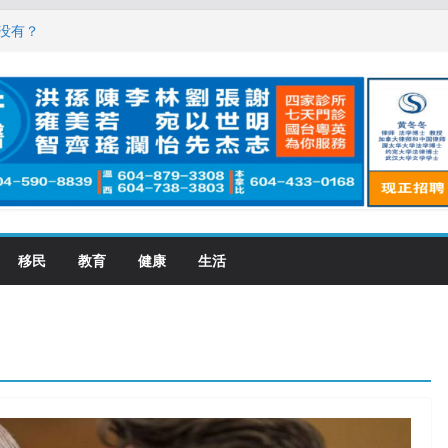
，现在申请要等19个月
没有？
震荡! 大批人起哄拍照
恋一年感情持续升温
大学申请开跑7个大不同
移民
教育
健康
生活