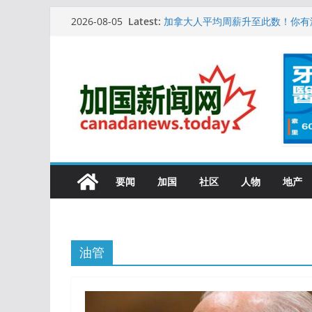
Skip
10万人排队入籍加拿大！美占一半
Latest:
2026-08-05
加拿大人平均周薪升至此数！你有
to
安省16岁少女当街遭围殴, 打成脑
content
特鲁多半裸与水果姐海滩激吻! 热
更多名校恢复SAT 考试，新学年
要闻
加国
社区
人物
地产
油管