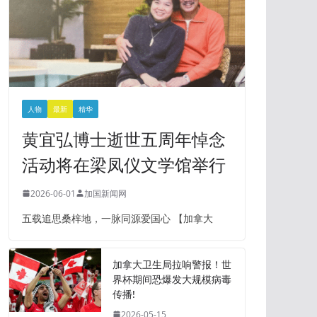
人物
最新
精华
黄宜弘博士逝世五周年悼念
活动将在梁凤仪文学馆举行
2026-06-01
加国新闻网
五载追思桑梓地，一脉同源爱国心 【加拿大
加拿大卫生局拉响警报！世
界杯期间恐爆发大规模病毒
传播!
2026-05-15