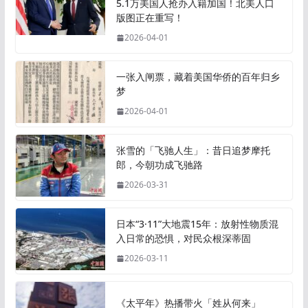
5.1万美国人抢办入籍加国！北美人口
版图正在重写！
2026-04-01
一张入闸票，藏着美国华侨的百年归乡
梦
2026-04-01
张雪的「飞驰人生」：昔日追梦摩托
郎，今朝功成飞驰路
2026-03-31
日本“3·11”大地震15年：放射性物质混
入日常的恐惧，对民众根深蒂固
2026-03-11
《太平年》热播带火「姓从何来」