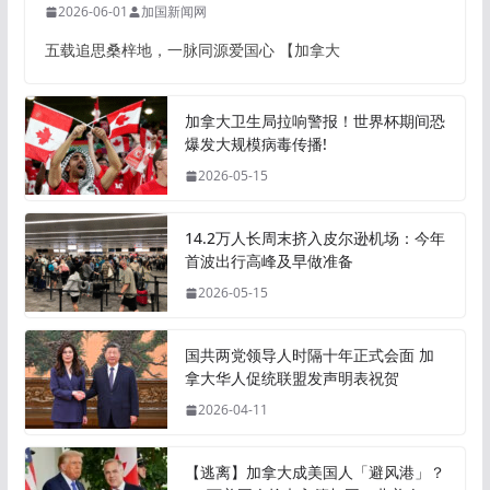
2026-06-01
加国新闻网
五载追思桑梓地，一脉同源爱国心 【加拿大
加拿大卫生局拉响警报！世界杯期间恐
爆发大规模病毒传播!
2026-05-15
14.2万人长周末挤入皮尔逊机场：今年
首波出行高峰及早做准备
2026-05-15
国共两党领导人时隔十年正式会面 加
拿大华人促统联盟发声明表祝贺
2026-04-11
【逃离】加拿大成美国人「避风港」？