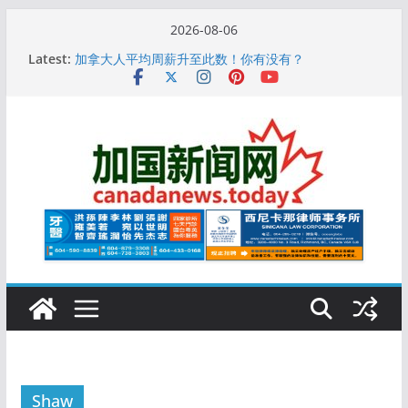
Skip
2026-08-06
10万人排队入籍加拿大！美占一半，现在申请要等19
to
Latest:
个月
content
加拿大人平均周薪升至此数！你有没有？
安省16岁少女当街遭围殴, 打成脑震荡! 大批人起哄拍
照
特鲁多半裸与水果姐海滩激吻! 热恋一年感情持续升温
更多名校恢复SAT 考试，新学年大学申请开跑7个大不
同
Shaw