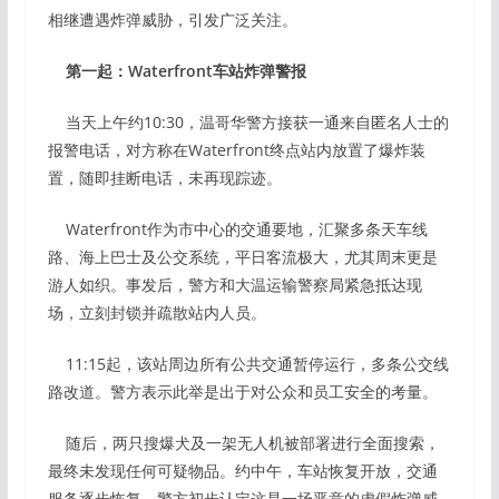
相继遭遇炸弹威胁，引发广泛关注。
第一起：Waterfront车站炸弹警报
当天上午约10:30，温哥华警方接获一通来自匿名人士的
报警电话，对方称在Waterfront终点站内放置了爆炸装
置，随即挂断电话，未再现踪迹。
Waterfront作为市中心的交通要地，汇聚多条天车线
路、海上巴士及公交系统，平日客流极大，尤其周末更是
游人如织。事发后，警方和大温运输警察局紧急抵达现
场，立刻封锁并疏散站内人员。
11:15起，该站周边所有公共交通暂停运行，多条公交线
路改道。警方表示此举是出于对公众和员工安全的考量。
随后，两只搜爆犬及一架无人机被部署进行全面搜索，
最终未发现任何可疑物品。约中午，车站恢复开放，交通
服务逐步恢复。警方初步认定这是一场恶意的虚假炸弹威