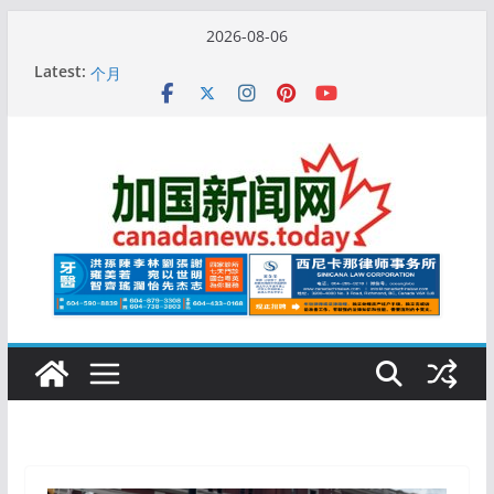
Skip
2026-08-06
to
10万人排队入籍加拿大！美占一半，现在申请要等19
Latest:
content
个月
加拿大人平均周薪升至此数！你有没有？
安省16岁少女当街遭围殴, 打成脑震荡! 大批人起哄拍
照
特鲁多半裸与水果姐海滩激吻! 热恋一年感情持续升温
更多名校恢复SAT 考试，新学年大学申请开跑7个大不
同