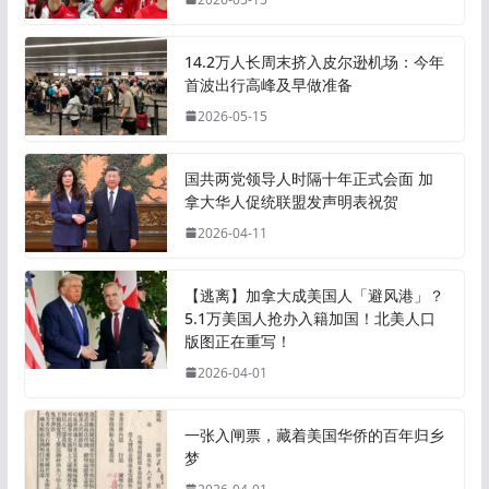
14.2万人长周末挤入皮尔逊机场：今年
首波出行高峰及早做准备
2026-05-15
国共两党领导人时隔十年正式会面 加
拿大华人促统联盟发声明表祝贺
2026-04-11
【逃离】加拿大成美国人「避风港」？
5.1万美国人抢办入籍加国！北美人口
版图正在重写！
2026-04-01
一张入闸票，藏着美国华侨的百年归乡
梦