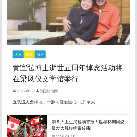
人物
最新
精华
黄宜弘博士逝世五周年悼念活动将
在梁凤仪文学馆举行
2026-06-01
加国新闻网
五载追思桑梓地，一脉同源爱国心 【加拿大
加拿大卫生局拉响警报！世界杯期间恐
爆发大规模病毒传播!
2026-05-15