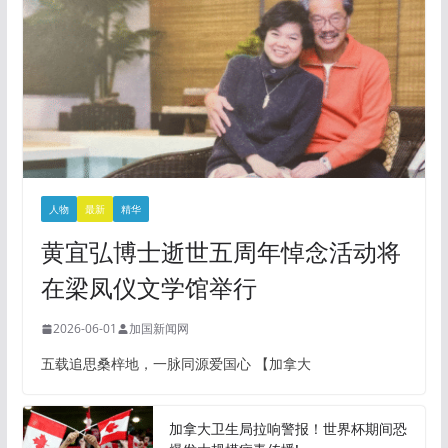
人物
最新
精华
黄宜弘博士逝世五周年悼念活动将
在梁凤仪文学馆举行
2026-06-01
加国新闻网
五载追思桑梓地，一脉同源爱国心 【加拿大
加拿大卫生局拉响警报！世界杯期间恐