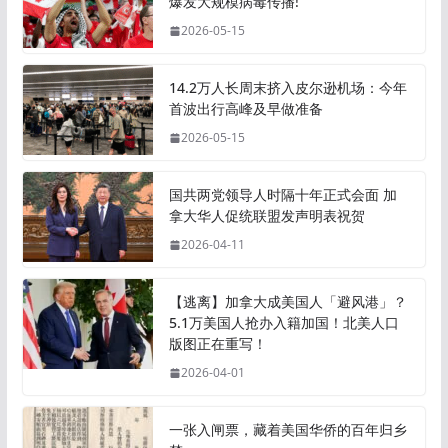
爆发大规模病毒传播!
2026-05-15
14.2万人长周末挤入皮尔逊机场：今年
首波出行高峰及早做准备
2026-05-15
国共两党领导人时隔十年正式会面 加
拿大华人促统联盟发声明表祝贺
2026-04-11
【逃离】加拿大成美国人「避风港」？
5.1万美国人抢办入籍加国！北美人口
版图正在重写！
2026-04-01
一张入闸票，藏着美国华侨的百年归乡