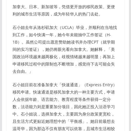
加拿大、日本、新加坡等，凭借更开放的移民政策、更便
利的城市生活等原因，成为年轻华人的热门去处。
石小姐去年从洛杉矶加大（UCLA）毕业，并顺利在当地找
到工作，如今快满一年，她今年未能抽中工作签证（H-
1B）。虽然公司提出愿意赞助她读书并办理CPT（就学期
间的实习签证），她仍将眼光看向加拿大。她解释，「美
国政治环境越来越两极化，歧视情绪越来越明显；再加上
申请移民过程中的限制也不断增加，感觉待下去可能会失
去自由。」
石小姐目前在准备加拿大「快速通道」（Express Entry）
移民申请。快速通道是移民加拿大的一种主要方式，申请
人会依据年龄、语言能力、教育程度等条件获得一定分
数，法语能力则是重要加分项目，因此她正投入法语学习
中。石小姐说，选择加拿大，主要因为身分政策更宽松，
且生活方式更贴近她理想中的「平衡感」。她目前最想去
温哥华，因为那边不仅有朋友可以依靠，且城市生活相较