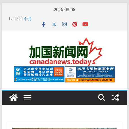
Skip
2026-08-06
to
10万人排队入籍加拿大！美占一半，现在申请要等19
Latest:
content
个月
加拿大人平均周薪升至此数！你有没有？
安省16岁少女当街遭围殴, 打成脑震荡! 大批人起哄拍
照
特鲁多半裸与水果姐海滩激吻! 热恋一年感情持续升温
更多名校恢复SAT 考试，新学年大学申请开跑7个大不
同