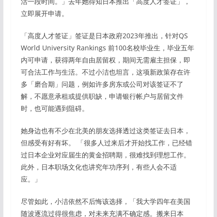
活一段时间。」去年她得知日本推出「高度人才签证」，
立即展开申请。
「高度人才签证」签证是日本政府2023年推出，针对QS
World University Rankings 前100名校毕业生，毕业五年
内可申请，获得两年自由居留权，期间无需雇主担保，即
可合法工作与生活。不过小洁也坦言，这项新政策存在许
多「磨合期」问题，例如许多房东或公司对该签证不了
解，不愿意承租或提供职缺，申请银行帐户与居留文件
时，也可能遇到阻碍。
她身边也有不少在北美的朋友选择透过这类签证去日本，
但感受有好有坏。 「很多人过来后才开始找工作，已经错
过日本企业对应届生的黄金招聘期，很难找到理想工作。
此外，日本职场文化也讲究年功序列，有些人会不适
应。」
尽管如此，小洁依然不后悔该选择，「我大学四年在美国
随波逐流过得很焦虑，对未来充满不确定感。搬来日本