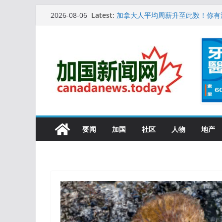
Skip
10万人排队入籍加拿大！美占一半
Latest:
2026-08-06
加拿大人平均周薪升至此数！你有
to
安省16岁少女当街遭围殴, 打成脑
content
特鲁多半裸与水果姐海滩激吻! 热
更多名校恢复SAT 考试，新学年
要闻
加国
社区
人物
地产