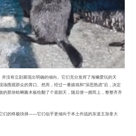
决，并没有立刻展现出明确的倾向。它们充分发挥了海獭爱玩的天
现场围观群众的胃口。然而，经过一番嬉戏和“深思熟虑”后，决定
旗的那块蛤蜊酱木板给翻了个底朝天，随后便一拥而上，整整齐齐
它们的终极抉择——它们似乎更倾向于本土作战的东道主加拿大