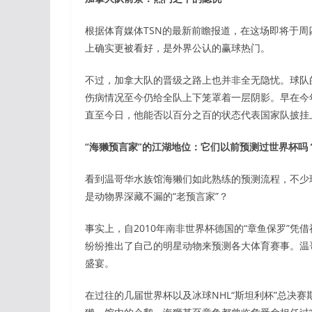
根据体育媒体TSN的最新前瞻报道，在这场即将于
上确实更被看好，是外界公认的赢球热门。
不过，加拿大队的晋级之路上也并非全无隐忧。球队的核心
伤病情况至今仍给全队上下笼罩着一层阴影。早在今
直至今日，他能否以百分之百的状态代表国家队披挂
“海獭预言家”的江湖地位：它们以前预测过世界杯吗
看到温哥华水族馆海獭们如此熟练的预测流程，不少
是动物界深藏不漏的“老预言家”？
事实上，自2010年南非世界杯德国的“章鱼保罗”
纷纷推出了自己的明星动物来预测各大体育赛事。温
盛宴。
在过往的几届世界杯以及冰球NHL“斯坦利杯”总决