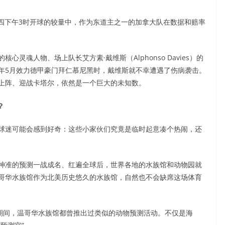
周四下午3时开球的较量中，作为东道主之一的加拿大队在数据和赔率
灵魂人物、场上队长艾方素·戴维斯（Alphonso Davies）的
年5月效力德甲豪门拜仁慕尼黑时，戴维斯就不幸遭遇了伤病袭击。
上阵、迎战卡塔尔，依然是一个巨大的未知数。
？
球迷可能会感到好奇：这些小家伙们究竟是临时起意凑个热闹，还
凭借神准的预测一战成名、红遍全球后，世界各地的水族馆和动物园就
哥华水族馆作为北美历史悠久的水族馆，自然也不会缺席这场体育
赛期间，温哥华水族馆都曾推出过类似的动物预测活动。不仅是海