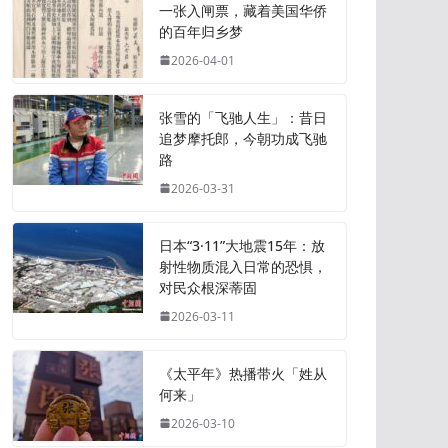
一张入闸票，藏着美国华侨
的百年归乡梦
2026-04-01
张雪的「飞驰人生」：昔日
追梦摩托郎，今朝功成飞驰
路
2026-03-31
日本“3·11”大地震15年：放
射性物质混入日常的恐惧，
对民众根深蒂固
2026-03-11
《太平年》热播带火「姓从
何来」
2026-03-10