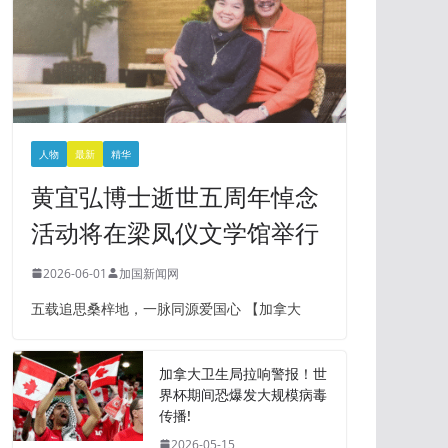
人物
最新
精华
黄宜弘博士逝世五周年悼念
活动将在梁凤仪文学馆举行
2026-06-01
加国新闻网
五载追思桑梓地，一脉同源爱国心 【加拿大
加拿大卫生局拉响警报！世
界杯期间恐爆发大规模病毒
传播!
2026-05-15