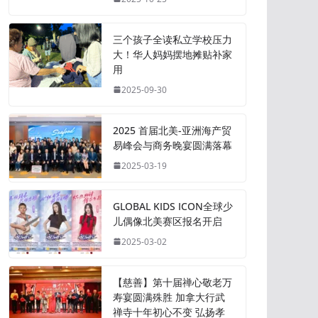
三个孩子全读私立学校压力
大！华人妈妈摆地摊贴补家
用
2025-09-30
2025 首届北美-亚洲海产贸
易峰会与商务晚宴圆满落幕
2025-03-19
GLOBAL KIDS ICON全球少
儿偶像北美赛区报名开启
2025-03-02
【慈善】第十届禅心敬老万
寿宴圆满殊胜 加拿大行武
禅寺十年初心不变 弘扬孝