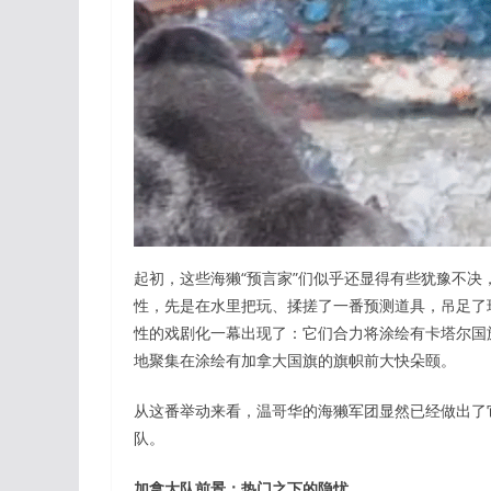
起初，这些海獭“预言家”们似乎还显得有些犹豫不
性，先是在水里把玩、揉搓了一番预测道具，吊足了
性的戏剧化一幕出现了：它们合力将涂绘有卡塔尔国
地聚集在涂绘有加拿大国旗的旗帜前大快朵颐。
从这番举动来看，温哥华的海獭军团显然已经做出了
队。
加拿大队前景：热门之下的隐忧