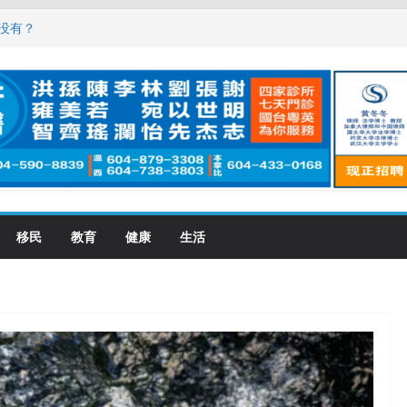
，现在申请要等19个月
没有？
震荡! 大批人起哄拍照
恋一年感情持续升温
大学申请开跑7个大不同
移民
教育
健康
生活