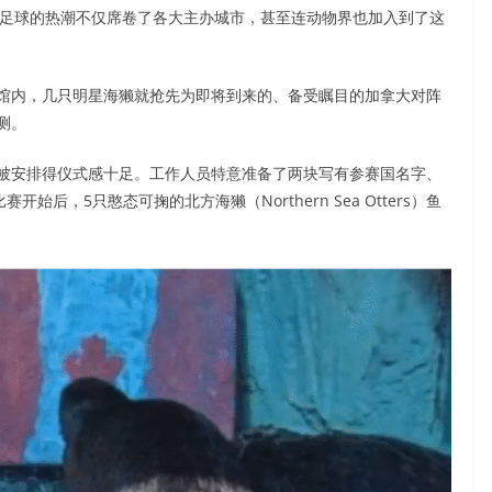
燃起，足球的热潮不仅席卷了各大主办城市，甚至连动物界也加入到了这
馆内，几只明星海獭就抢先为即将到来的、备受瞩目的加拿大对阵
测。
被安排得仪式感十足。工作人员特意准备了两块写有参赛国名字、
后，5只憨态可掬的北方海獭（Northern Sea Otters）鱼