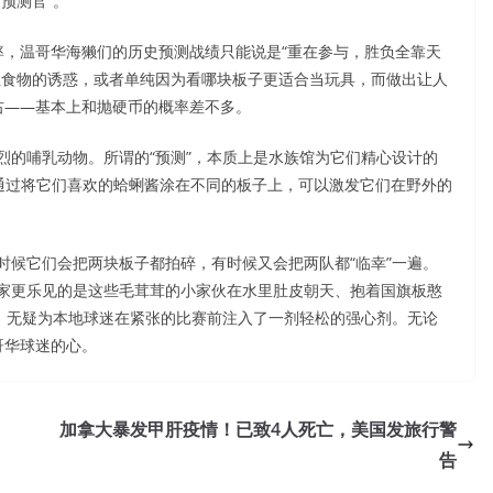
预测官”。
准率，温哥华海獭们的历史预测战绩只能说是“重在参与，胜负全靠天
住食物的诱惑，或者单纯因为看哪块板子更适合当玩具，而做出让人
左右——基本上和抛硬币的概率差不多。
烈的哺乳动物。所谓的“预测”，本质上是水族馆为它们精心设计的
ment）。通过将它们喜欢的蛤蜊酱涂在不同的板子上，可以激发它们在野外的
时候它们会把两块板子都拍碎，有时候又会把两队都“临幸”一遍。
家更乐见的是这些毛茸茸的小家伙在水里肚皮朝天、抱着国旗板憨
队，无疑为本地球迷在紧张的比赛前注入了一剂轻松的强心剂。无论
哥华球迷的心。
加拿大暴发甲肝疫情！已致4人死亡，美国发旅行警
告