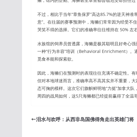
獭，馆内的企鹅、海狮甚至章鱼都曾临危受命担任过“
不过，相比于当年“章鱼保罗”高达85.7%的逆天神
意”。在往届的赛事预测中，海獭们常常因为经受不
哭笑不得的选择。它们的准确率往往维持在 50% 
水族馆的饲养员曾透露，海獭是极其聪明且好奇心强
一种“行为丰容”培训（Behavioral Enrich
觅食本能和探索欲。
因此，海獭们在预测时的表现往往充满不确定性。有
但对本地球迷而言，准确率高不高其实并不重要，大
态可掬的模样。这次它们旗帜鲜明地“力挺”加拿大
周四的战局如何，这5只海獭都已经提前赢得了全温
泪水与欢呼：从西非岛国佛得角走出英雄门将