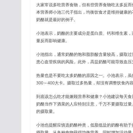
大家常说多吃营养食物，但有些营养食物吃太多反而伤身
本营养师小池三代子指出，均衡饮食才是维持健康的
奶酪就是最好的例子。
小池表示，奶酪的主要成分是蛋白质、钙和维生素，
量反而影响健康。
小池指出，通常奶酪的饱和脂肪酸含量较高，摄取过
患心血管疾病的风险。此外，高盐奶酪可能导致血压
热量也是不要吃太多奶酪的原因之一。小池表示，虽
300～400大卡。摄取过多热量，却没有调整饮食
到底该怎么吃才能兼顾营养和健康？小池建议每天食用
奶酪当作下酒菜的人应特别注意，千万不要摄取过量
的摄取量。
小池也提醒应慎选奶酪种类，低脂低盐的奶酪有助于
摄取量，从各种食物获得均衡营养，同时增加活动量