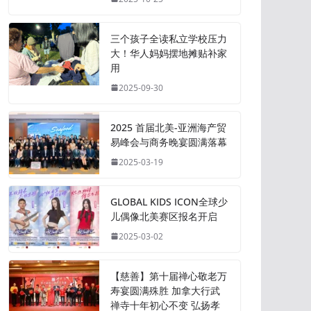
三个孩子全读私立学校压力
大！华人妈妈摆地摊贴补家
用
2025-09-30
2025 首届北美-亚洲海产贸
易峰会与商务晚宴圆满落幕
2025-03-19
GLOBAL KIDS ICON全球少
儿偶像北美赛区报名开启
2025-03-02
【慈善】第十届禅心敬老万
寿宴圆满殊胜 加拿大行武
禅寺十年初心不变 弘扬孝