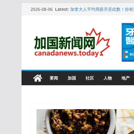
Skip
10万人排队入籍加拿大！美占一半
Latest:
2026-08-06
加拿大人平均周薪升至此数！你有
to
安省16岁少女当街遭围殴, 打成脑
content
特鲁多半裸与水果姐海滩激吻! 热
更多名校恢复SAT 考试，新学年
要闻
加国
社区
人物
地产