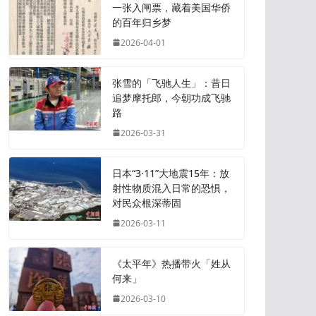
一张入闸票，藏着美国华侨
的百年归乡梦
2026-04-01
张雪的「飞驰人生」：昔日
追梦摩托郎，今朝功成飞驰
路
2026-03-31
日本“3·11”大地震15年：放
射性物质混入日常的恐惧，
对民众根深蒂固
2026-03-11
《太平年》热播带火「姓从
何来」
2026-03-10