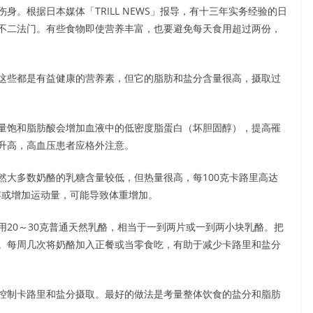
。根据日本媒体「TRILL NEWS」报导，有十三年实务经验的日
不二法门。有些食物即使营养丰富，也要避免每天食用超过两份，
这些都是有益健康的营养素，但它的脂肪和盐分含量很高，摄取过
量饱和脂肪酸会增加血液中的低密度脂蛋白（坏胆固醇），提高罹
升高，高血压患者应格外注意。
然大多数奶酪的乳糖含量较低，但热量很高，每100克卡路里高达
内容或增加运动量，可能导致体重增加。
20～30克普通天然乳酪，相当于一到两片或一到两小块乳酪。把
。每周几次将奶酪加入正餐或当零食吃，有助于减少卡路里和盐分
控制卡路里和盐分摄取。最好的做法是考量整体饮食的盐分和脂肪
。