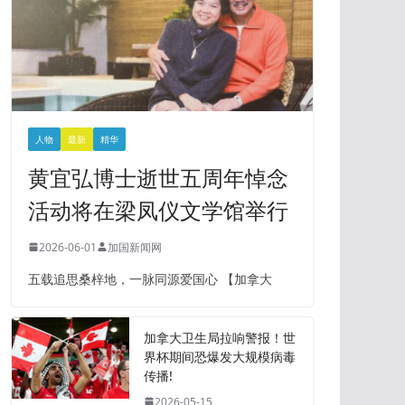
人物
最新
精华
黄宜弘博士逝世五周年悼念
活动将在梁凤仪文学馆举行
2026-06-01
加国新闻网
五载追思桑梓地，一脉同源爱国心 【加拿大
加拿大卫生局拉响警报！世
界杯期间恐爆发大规模病毒
传播!
2026-05-15