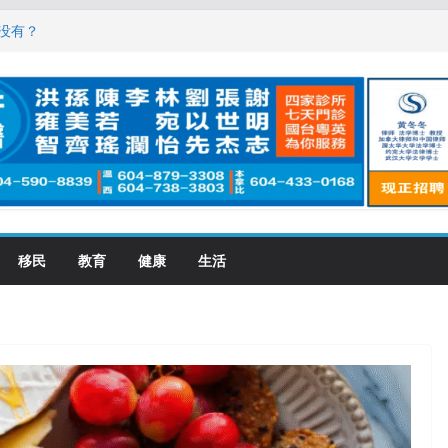
，现在申请要等19个月
没有？
震荡! 大批人起哄拍照
恋一年感情持续升温
大学申请开跑7个大不同
移民
教育
健康
生活