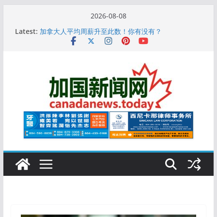
Skip
2026-08-08
to
10万人排队入籍加拿大！美占一半，现在申请要等19
Latest:
个月
content
加拿大人平均周薪升至此数！你有没有？
安省16岁少女当街遭围殴, 打成脑震荡! 大批人起哄拍
照
特鲁多半裸与水果姐海滩激吻! 热恋一年感情持续升温
更多名校恢复SAT 考试，新学年大学申请开跑7个大不
同