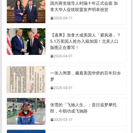
国共两党领导人时隔十年正式会面 加
拿大华人促统联盟发声明表祝贺
2026-04-11
【逃离】加拿大成美国人「避风港」？
5.1万美国人抢办入籍加国！北美人口
版图正在重写！
2026-04-01
一张入闸票，藏着美国华侨的百年归乡
梦
2026-04-01
张雪的「飞驰人生」：昔日追梦摩托
郎，今朝功成飞驰路
2026-03-31