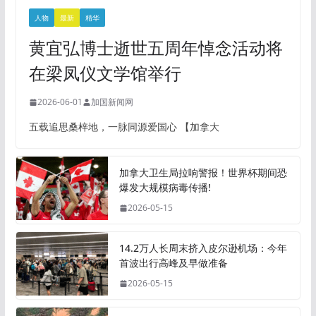
人物
最新
精华
黄宜弘博士逝世五周年悼念活动将
在梁凤仪文学馆举行
2026-06-01
加国新闻网
五载追思桑梓地，一脉同源爱国心 【加拿大
加拿大卫生局拉响警报！世界杯期间恐
爆发大规模病毒传播!
2026-05-15
14.2万人长周末挤入皮尔逊机场：今年
首波出行高峰及早做准备
2026-05-15