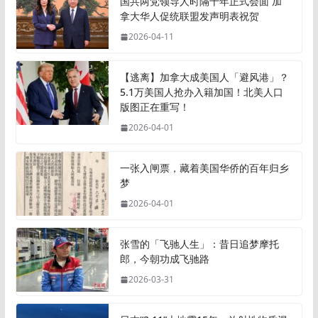
国共两党领导人时隔十年正式会面 加
拿大华人促统联盟发声明表祝贺
2026-04-11
【逃离】加拿大成美国人「避风港」？
5.1万美国人抢办入籍加国！北美人口
版图正在重写！
2026-04-01
一张入闸票，藏着美国华侨的百年归乡
梦
2026-04-01
张雪的「飞驰人生」：昔日追梦摩托
郎，今朝功成飞驰路
2026-03-31