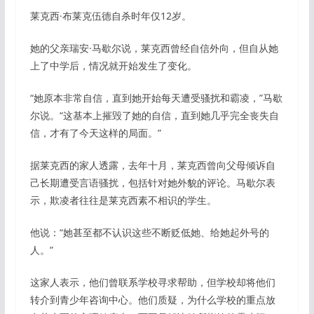
莱克西·布莱克伍德自杀时年仅12岁。
她的父亲瑞安·马歇尔说，莱克西曾经自信外向，但自从她
上了中学后，情况就开始发生了变化。
“她原本非常自信，直到她开始每天遭受骚扰和霸凌，”马歇
尔说。“这基本上摧毁了她的自信，直到她几乎完全丧失自
信，才有了今天这样的局面。”
据莱克西的家人透露，去年十月，莱克西曾向父母倾诉自
己长期遭受言语骚扰，包括针对她外貌的评论。马歇尔表
示，欺凌者往往是莱克西素不相识的学生。
他说：“她甚至都不认识这些不断贬低她、给她起外号的
人。”
这家人表示，他们曾联系学校寻求帮助，但学校却将他们
转介到青少年咨询中心。他们质疑，为什么学校的重点放