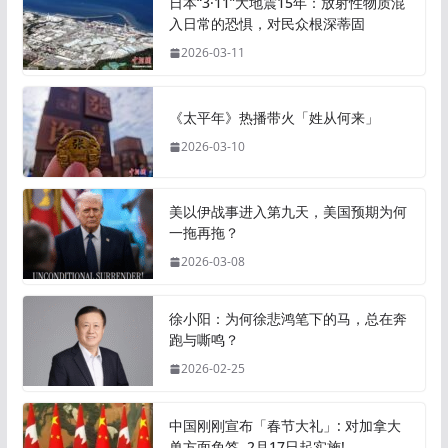
日本“3·11”大地震15年：放射性物质混
入日常的恐惧，对民众根深蒂固
2026-03-11
《太平年》热播带火「姓从何来」
2026-03-10
美以伊战事进入第九天，美国预期为何
一拖再拖？
2026-03-08
徐小阳：为何徐悲鸿笔下的马，总在奔
跑与嘶鸣？
2026-02-25
中国刚刚宣布「春节大礼」: 对加拿大
单方面免签, 2月17日起实施!