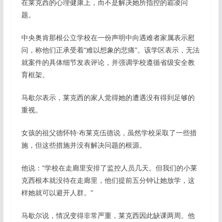
在莱克西的心理健康上，而不是解决她所指控的霸凌问
题。
中央奥肯那根公立学校在一份声明中向遇难者家属表示慰
问，称他们正承受着“难以想象的悲痛”。该学区表示，无法
就案件的具体细节发表评论，并强调学校遵循省级安全教
育框架。
马歇尔表示，莱克西的家人觉得她的遭遇没有得到足够的
重视。
女孩的祖父德怀特·布莱克伍德说，虽然学校采取了一些措
施，但这些措施并没有解决问题的根源。
他说：“学校在走廊里安排了监控人员几天。但我们的小莱
克西根本就没待在走廊里，他们提前五分钟让她放学，这
样她就可以避开人群。”
马歇尔说，情况变得非常严重，莱克西因此缺课两周。他