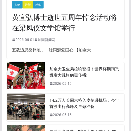
人物
最新
精华
黄宜弘博士逝世五周年悼念活动将
在梁凤仪文学馆举行
2026-06-01
加国新闻网
五载追思桑梓地，一脉同源爱国心 【加拿大
加拿大卫生局拉响警报！世界杯期间恐
爆发大规模病毒传播!
2026-05-15
14.2万人长周末挤入皮尔逊机场：今年
首波出行高峰及早做准备
2026-05-15