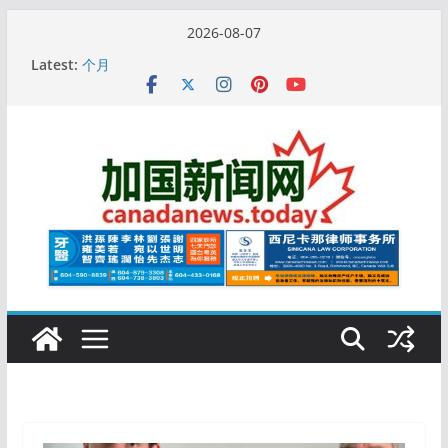
Skip
2026-08-07
to
10万人排队入籍加拿大！美占一半，现在申请要等19
Latest:
content
个月
加拿大人平均周薪升至此数！你有没有？
安省16岁少女当街遭围殴, 打成脑震荡! 大批人起哄拍
照
特鲁多半裸与水果姐海滩激吻! 热恋一年感情持续升温
更多名校恢复SAT 考试，新学年大学申请开跑7个大不
同