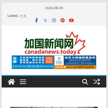
Skip
2026-08-09
to
10万人排队入籍加拿大！美占一半，现在申请要等19
Latest:
content
个月
加拿大人平均周薪升至此数！你有没有？
安省16岁少女当街遭围殴, 打成脑震荡! 大批人起哄拍
照
特鲁多半裸与水果姐海滩激吻! 热恋一年感情持续升温
更多名校恢复SAT 考试，新学年大学申请开跑7个大不
同