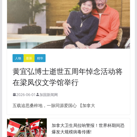
人物
最新
精华
黄宜弘博士逝世五周年悼念活动将
在梁凤仪文学馆举行
2026-06-01
加国新闻网
五载追思桑梓地，一脉同源爱国心 【加拿大
加拿大卫生局拉响警报！世界杯期间恐
爆发大规模病毒传播!