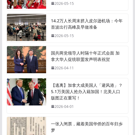
2026-05-15
14.2万人长周末挤入皮尔逊机场：今年
首波出行高峰及早做准备
2026-05-15
国共两党领导人时隔十年正式会面 加
拿大华人促统联盟发声明表祝贺
2026-04-11
【逃离】加拿大成美国人「避风港」？
5.1万美国人抢办入籍加国！北美人口
版图正在重写！
2026-04-01
一张入闸票，藏着美国华侨的百年归乡
梦