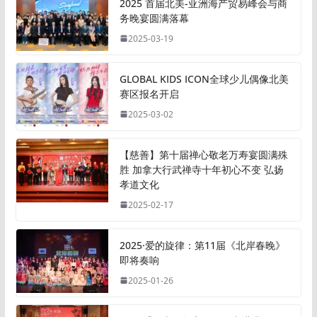
2025 首届北美-亚洲海产贸易峰会与商
务晚宴圆满落幕
2025-03-19
GLOBAL KIDS ICON全球少儿偶像北美
赛区报名开启
2025-03-02
【慈善】第十届禅心敬老万寿宴圆满殊
胜 加拿大行武禅寺十年初心不变 弘扬
孝道文化
2025-02-17
2025·爱的旋律：第11届《北岸春晚》
即将奏响
2025-01-26