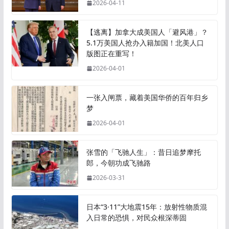
2026-04-11
【逃离】加拿大成美国人「避风港」？
5.1万美国人抢办入籍加国！北美人口
版图正在重写！
2026-04-01
一张入闸票，藏着美国华侨的百年归乡
梦
2026-04-01
张雪的「飞驰人生」：昔日追梦摩托
郎，今朝功成飞驰路
2026-03-31
日本“3·11”大地震15年：放射性物质混
入日常的恐惧，对民众根深蒂固