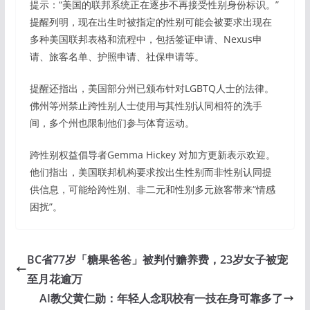
提示：“美国的联邦系统正在逐步不再接受性别身份标识。”
提醒列明，现在出生时被指定的性别可能会被要求出现在
多种美国联邦表格和流程中，包括签证申请、Nexus申
请、旅客名单、护照申请、社保申请等。
提醒还指出，美国部分州已颁布针对LGBTQ人士的法律。
佛州等州禁止跨性别人士使用与其性别认同相符的洗手
间，多个州也限制他们参与体育运动。
跨性别权益倡导者Gemma Hickey 对加方更新表示欢迎。
他们指出，美国联邦机构要求按出生性别而非性别认同提
供信息，可能给跨性别、非二元和性别多元旅客带来“情感
困扰”。
BC省77岁「糖果爸爸」被判付赡养费，23岁女子被宠
至月花逾万
AI教父黄仁勋：年轻人念职校有一技在身可靠多了