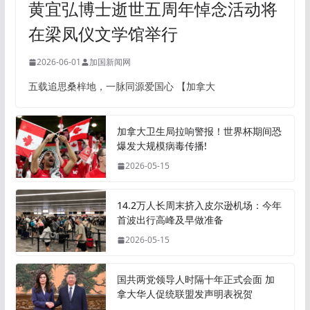
黄宜弘博士逝世五周年悼念活动将
在梁凤仪文学馆举行
2026-06-01
加国新闻网
五载追思桑梓地，一脉同源爱国心 【加拿大
加拿大卫生局拉响警报！世界杯期间恐
爆发大规模病毒传播!
2026-05-15
14.2万人长周末挤入皮尔逊机场：今年
首波出行高峰及早做准备
2026-05-15
国共两党领导人时隔十年正式会面 加
拿大华人促统联盟发声明表祝贺