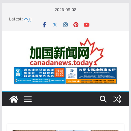
Skip
2026-08-08
to
10万人排队入籍加拿大！美占一半，现在申请要等19
Latest:
content
个月
加拿大人平均周薪升至此数！你有没有？
安省16岁少女当街遭围殴, 打成脑震荡! 大批人起哄拍
照
特鲁多半裸与水果姐海滩激吻! 热恋一年感情持续升温
更多名校恢复SAT 考试，新学年大学申请开跑7个大不
同