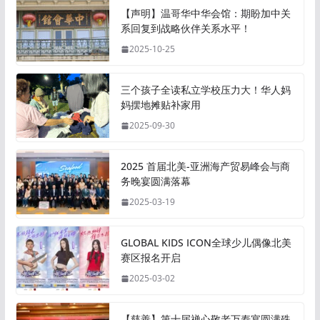
【声明】温哥华中华会馆：期盼加中关
系回复到战略伙伴关系水平！
2025-10-25
三个孩子全读私立学校压力大！华人妈
妈摆地摊贴补家用
2025-09-30
2025 首届北美-亚洲海产贸易峰会与商
务晚宴圆满落幕
2025-03-19
GLOBAL KIDS ICON全球少儿偶像北美
赛区报名开启
2025-03-02
【慈善】第十届禅心敬老万寿宴圆满殊