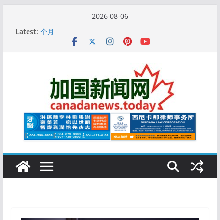
Skip
2026-08-06
to
10万人排队入籍加拿大！美占一半，现在申请要等19
Latest:
content
个月
加拿大人平均周薪升至此数！你有没有？
安省16岁少女当街遭围殴, 打成脑震荡! 大批人起哄拍
照
特鲁多半裸与水果姐海滩激吻! 热恋一年感情持续升温
更多名校恢复SAT 考试，新学年大学申请开跑7个大不
同