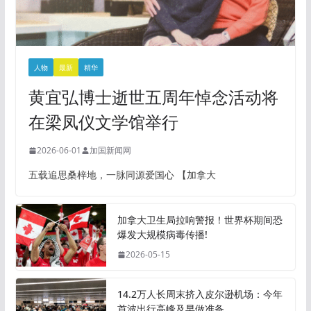
人物
最新
精华
黄宜弘博士逝世五周年悼念活动将
在梁凤仪文学馆举行
2026-06-01
加国新闻网
五载追思桑梓地，一脉同源爱国心 【加拿大
加拿大卫生局拉响警报！世界杯期间恐
爆发大规模病毒传播!
2026-05-15
14.2万人长周末挤入皮尔逊机场：今年
首波出行高峰及早做准备