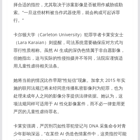
择合适的指控，尤其取决于涉案影像是否被用作威胁或勒
索。“一旦这些材料被当作武器使用，就会构成可起诉罪
行。”
卡尔顿大学（Carleton University）犯罪学者卡莱安女士
（Lara Karaian）则提醒，司法系统需要确保应对方式与
罪行性质相称。虽然 AI 生成的深伪色情属于非自愿影像，
但她指出，这与实际的性侵拍摄并不等同，法院应谨慎适
用儿童性虐待相关法条。
她将当前的情况比作早期“性短信”现象。加拿大 2015 年实
施的联邦法规已将未经同意传播私密影像列为犯罪，也为
处理未成年人之间的影像分享提供法律依据。她认为，这
项法规同样可适用于 AI 性化影像案件，而不必一律套用更
严厉的儿童性虐待罪名。
卡莱安强调，严厉刑罚如性罪犯登记与 DNA 采集命令对青
少年影响深远，“在某些 AI 伪造色情案件中，这类指控可能