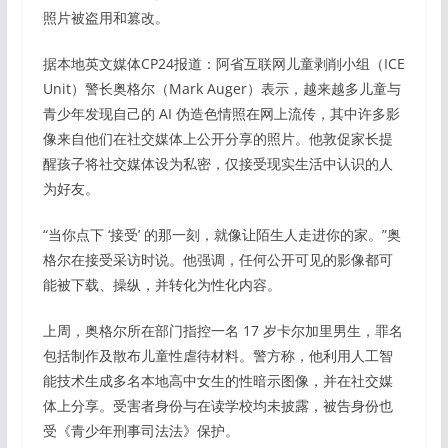
照片被盗用和篡改。
据本地英文媒体CP24报道：阿省互联网儿童剥削小组（ICE
Unit）警长奥格尔（Mark Auger）表示，越来越多儿童与
青少年发现自己的 AI 伪造色情照在网上流传，其中许多影
像来自他们在社交媒体上公开分享的照片。他敦促家长提
醒孩子将社交媒体设为私密，仅接受现实生活中认识的人
为好友。
“当你点下 ‘接受’ 的那一刻，就像让陌生人走进你的家。”奥
格尔在接受采访时说。他强调，任何公开可见的影像都可
能被下载、操纵，并转化为性化内容。
上周，奥格尔所在部门指控一名 17 岁卡尔加里男生，罪名
包括制作及散布儿童性虐待材料。警方称，他利用人工智
能技术生成多名本地高中女生的性暗示图像，并在社交媒
体上分享。受害者身份与在读学校均未披露，被告身份也
受《青少年刑事司法法》保护。