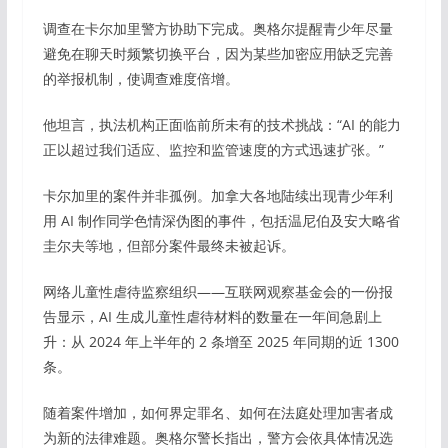
调查在卡尔加里警方协助下完成。奥格尔提醒青少年尽量
避免在聊天时频繁切换平台，因为某些加密应用缺乏完善
的举报机制，使调查难度倍增。
他坦言，执法机构正面临前所未有的技术挑战：“AI 的能力
正以超过我们适应、监控和监管速度的方式迅速扩张。”
卡尔加里的案件并非孤例。加拿大各地陆续出现青少年利
用 AI 制作同学色情深伪图的事件，包括温尼伯及安大略省
圭尔夫等地，但部分案件最终未被起诉。
网络儿童性虐待监察组织——互联网观察基金会的一份报
告显示，AI 生成儿童性虐待材料的数量在一年间急剧上
升：从 2024 年上半年的 2 条增至 2025 年同期的近 1300
条。
随着案件增加，如何界定罪名、如何在法庭处理加害者成
为新的法律难题。奥格尔警长指出，警方会依具体情况选