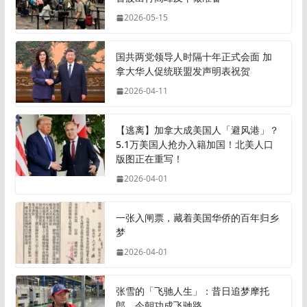
2026-05-15
国共两党领导人时隔十年正式会面 加
拿大华人促统联盟发声明表祝贺
2026-04-11
【逃离】加拿大成美国人「避风港」？
5.1万美国人抢办入籍加国！北美人口
版图正在重写！
2026-04-01
一张入闸票，藏着美国华侨的百年归乡
梦
2026-04-01
张雪的「飞驰人生」：昔日追梦摩托
郎，今朝功成飞驰路