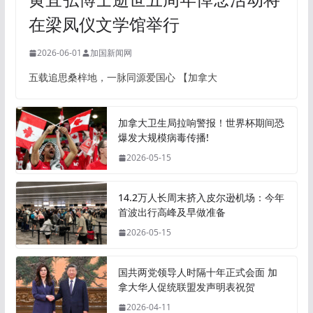
在梁凤仪文学馆举行
2026-06-01
加国新闻网
五载追思桑梓地，一脉同源爱国心 【加拿大
加拿大卫生局拉响警报！世界杯期间恐
爆发大规模病毒传播!
2026-05-15
14.2万人长周末挤入皮尔逊机场：今年
首波出行高峰及早做准备
2026-05-15
国共两党领导人时隔十年正式会面 加
拿大华人促统联盟发声明表祝贺
2026-04-11