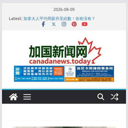
Skip
2026-08-09
to
10万人排队入籍加拿大！美占一半，现在申请要等19
Latest:
个月
content
加拿大人平均周薪升至此数！你有没有？
安省16岁少女当街遭围殴, 打成脑震荡! 大批人起哄拍
照
特鲁多半裸与水果姐海滩激吻! 热恋一年感情持续升温
更多名校恢复SAT 考试，新学年大学申请开跑7个大不
同