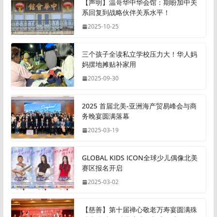
【声明】温哥华中华会馆：期盼加中关
系回复到战略伙伴关系水平！
2025-10-25
三个孩子全读私立学校压力大！华人妈
妈摆地摊贴补家用
2025-09-30
2025 首届北美-亚洲海产贸易峰会与商
务晚宴圆满落幕
2025-03-19
GLOBAL KIDS ICON全球少儿偶像北美
赛区报名开启
2025-03-02
【慈善】第十届禅心敬老万寿宴圆满殊