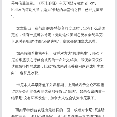
幕将倍受注目。《环球邮报》今天刊登专栏作者Tony
Keller的评论文章，题为”卡尼的华盛顿之行，已经是赢家
“。
文章指出，在与唐纳德·特朗普打交道时，没有什么是确
定的，但有一点可以肯定：无论这位美国总统在会见马克·
卡尼时表现得“体面”还是失礼”，赢家都是加拿大总理。
如果特朗普彬彬有礼、称呼对方为“总理先生”，那么卡
尼的华盛顿之行就会被视为一次外交成功。即便会面仅仅
达成象征性的成果，比如“就未来讨论关税问题达成初步意
向”，也算是收获。
卡尼本人早早降低了外界预期，上周就表示公众不应指
望这场会面能像教皇选举那样冒出“白烟”。如果会议的唯一
结果是“没有坏事发生”，加拿大人也会认为卡尼赢了。
而如果特朗普表现出最糟糕的一面，或者对卡尼“泽连斯
基式羞辱”，卡尼仍是赢家。因为他竞选中一直强调“加美之