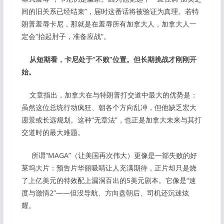
间的旧关系已经结束”，届时这番话将被验证为真理。若特
朗普羞辱卡尼，那就是在羞辱所有加拿大人，加拿大人一
定会“抬起肘子，准备应战”。
从短期看，卡尼处于“不败”位置。
但长期挑战才刚刚开
始。
文章指出，加拿大在与特朗普打交道中最大的优势是：
虽然这位总统行动疯狂、朝各个方向乱冲，但他缺乏宏大
愿景或长远规划。这种“无章法”，也正是加拿大未来与其打
交道时的最大难题。
所谓“MAGA”（让美国再次伟大）更像是一部失败的好
莱坞大片：预告片华丽吸睛让人充满期待，正片却只是烧
了上亿美元的特效配上漏洞百出的5美元剧本。它像是“速
度与激情2”——但没导航、方向盘朝后、司机还沉迷炫
耀。