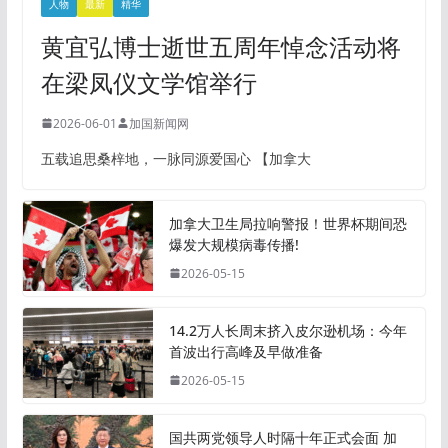
人物
最新
精华
黄宜弘博士逝世五周年悼念活动将
在梁凤仪文学馆举行
2026-06-01
加国新闻网
五载追思桑梓地，一脉同源爱国心 【加拿大
加拿大卫生局拉响警报！世界杯期间恐
爆发大规模病毒传播!
2026-05-15
14.2万人长周末挤入皮尔逊机场：今年
首波出行高峰及早做准备
2026-05-15
国共两党领导人时隔十年正式会面 加