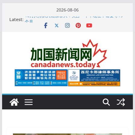
Skip
2026-08-06
to
Latest:
10万人排队入籍加拿大！美占一半，现在申请要等19
content
个月
加拿大人平均周薪升至此数！你有没有？
安省16岁少女当街遭围殴, 打成脑震荡! 大批人起哄拍
照
特鲁多半裸与水果姐海滩激吻! 热恋一年感情持续升温
更多名校恢复SAT 考试，新学年大学申请开跑7个大不
同