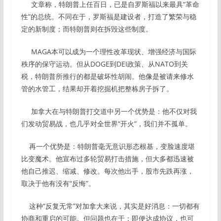
文章称，特朗普上任百日，已是自罗斯福以来最具“革命
性”的总统。不同在于，罗斯福是建设者，打造了繁荣与稳
定的新制度；而特朗普则在拆毁这些制度。
MAGA本可以成为一个理性改革现状、增强经济与国际
秩序的保守运动。但从DOGE到DEI政策、从NATO到关
税，特朗普所推行的都是破坏性胡闹。他像是被请来修水
管的水管工，结果却开着挖掘机把整栋房子拆了。
加拿大在与特朗普打交道中另一个优势是：他不仅对我
们发动贸易战，也几乎对全世界“开火”，我们并不孤单。
再一个优势是：特朗普毫无意识形态根基，变脸速度堪
比变魔术。他宣布过多轮贸易打击措施，但大多都迅速被
他自己推迟、缩减、修改。每次他出手，股市先跌再涨，
取决于他有没有“反悔”。
这种“反复无常”对加拿大来说，其实是好消息：一切都有
协商和重启的可能。但问题也在于：即便达成协议，也可