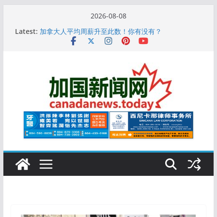
Skip
2026-08-08
to
10万人排队入籍加拿大！美占一半，现在申请要等19
Latest:
个月
content
加拿大人平均周薪升至此数！你有没有？
安省16岁少女当街遭围殴, 打成脑震荡! 大批人起哄拍
照
特鲁多半裸与水果姐海滩激吻! 热恋一年感情持续升温
更多名校恢复SAT 考试，新学年大学申请开跑7个大不
同