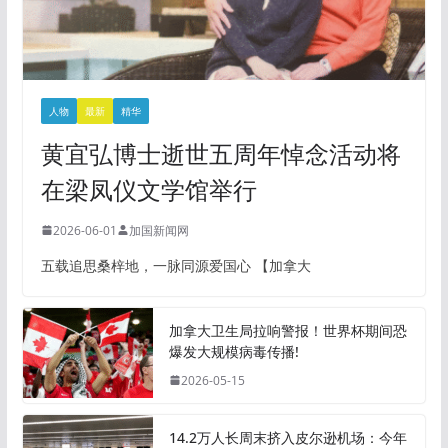
人物
最新
精华
黄宜弘博士逝世五周年悼念活动将
在梁凤仪文学馆举行
2026-06-01
加国新闻网
五载追思桑梓地，一脉同源爱国心 【加拿大
加拿大卫生局拉响警报！世界杯期间恐
爆发大规模病毒传播!
2026-05-15
14.2万人长周末挤入皮尔逊机场：今年