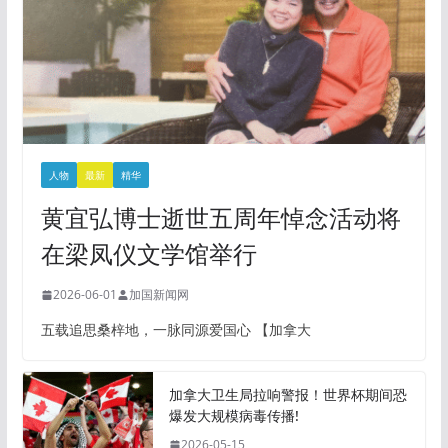
人物
最新
精华
黄宜弘博士逝世五周年悼念活动将
在梁凤仪文学馆举行
2026-06-01
加国新闻网
五载追思桑梓地，一脉同源爱国心 【加拿大
加拿大卫生局拉响警报！世界杯期间恐
爆发大规模病毒传播!
2026-05-15