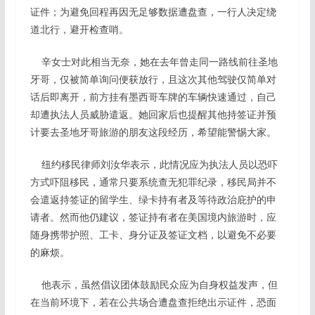
证件；为避免回程再因无足够数据遭盘查，一行人决定绕
道北行，避开检查哨。
辛女士对此相当无奈，她在去年曾走同一路线前往圣地
牙哥，仅被简单询问便获放行，且这次其他驾驶仅简单对
话后即离开，前方挂有墨西哥车牌的车辆快速通过，自己
却遭执法人员威胁遣返。她回家后也提醒其他持签证并预
计要去圣地牙哥旅游的朋友这段经历，希望能警惕大家。
纽约移民律师刘汝华表示，此情况应为执法人员以恐吓
方式吓阻移民，通常只要系统查无犯罪纪录，移民局并不
会遣返持签证的留学生、绿卡持有者及等待政治庇护的申
请者。然而他仍建议，签证持有者在美国境内旅游时，应
随身携带护照、工卡、身分证及签证文档，以避免不必要
的麻烦。
他表示，虽然倡议团体鼓励民众应为自身权益发声，但
在当前环境下，若在公共场合遭盘查拒绝出示证件，恐面