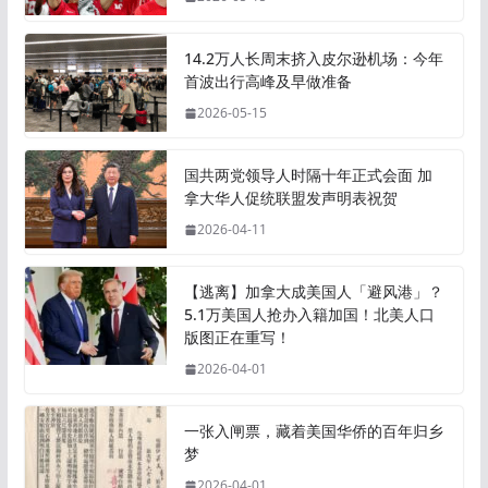
14.2万人长周末挤入皮尔逊机场：今年
首波出行高峰及早做准备
2026-05-15
国共两党领导人时隔十年正式会面 加
拿大华人促统联盟发声明表祝贺
2026-04-11
【逃离】加拿大成美国人「避风港」？
5.1万美国人抢办入籍加国！北美人口
版图正在重写！
2026-04-01
一张入闸票，藏着美国华侨的百年归乡
梦
2026-04-01