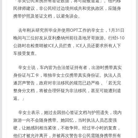
「非美公民未携所有签证数据，将可能被遣返」。纽约移
民律师建议，非公民经过边境州或共和党执政区，应随身
携带护照及签证文档，以避免误会。
去年刚从研究所毕业并使用OPT工作的辛女士，1月31日
晚间与三位好友从亚利桑纳州前往圣地牙哥旅游。行经I-10
公路时在检查哨被ICE人员拦查，ICE人员还要求所有人下
车接受复查。
辛女士说，车内皆为合法签证持有者，出游时携带真实
身份证与工卡，唯独辛女士仅携带真实身份证。执法人员
遂厉声警告，政府对非法移民的规范已趋严格，「若无完
整身分文档，将被合理怀疑为非法移民，甚至可能遭到遣
返。」
辛女士表示，她过去因担心签证文档与护照遗失，境内
旅游一向不会随身携带。她回忆，当时执法人员态度强
硬，让她感到相当紧张，不敢争辩。经过半小时的复查，
他们才被允许离开，并被再次警告非公民需随身携带所有