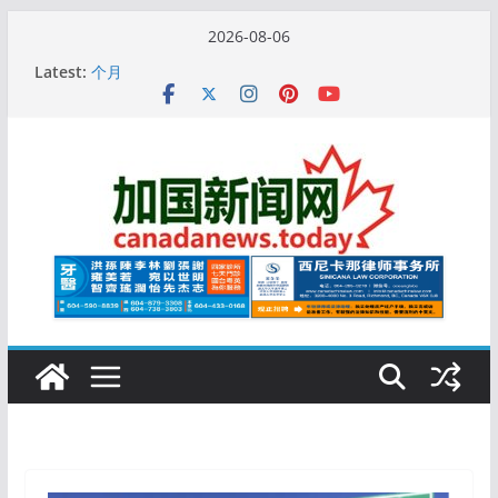
Skip
2026-08-06
to
10万人排队入籍加拿大！美占一半，现在申请要等19
Latest:
content
个月
加拿大人平均周薪升至此数！你有没有？
安省16岁少女当街遭围殴, 打成脑震荡! 大批人起哄拍
照
特鲁多半裸与水果姐海滩激吻! 热恋一年感情持续升温
更多名校恢复SAT 考试，新学年大学申请开跑7个大不
同