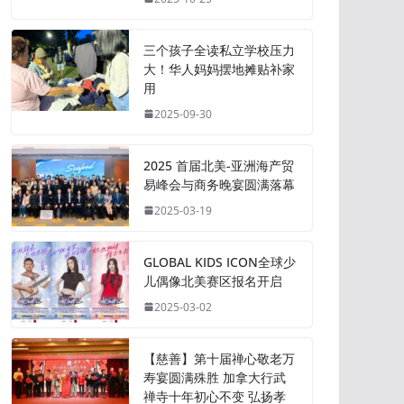
三个孩子全读私立学校压力
大！华人妈妈摆地摊贴补家
用
2025-09-30
2025 首届北美-亚洲海产贸
易峰会与商务晚宴圆满落幕
2025-03-19
GLOBAL KIDS ICON全球少
儿偶像北美赛区报名开启
2025-03-02
【慈善】第十届禅心敬老万
寿宴圆满殊胜 加拿大行武
禅寺十年初心不变 弘扬孝