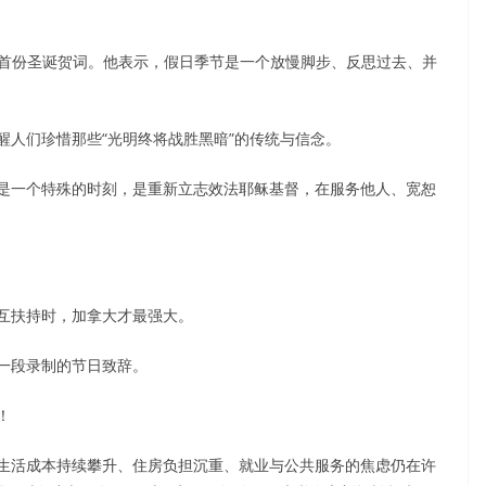
以来的首份圣诞贺词。他表示，假日季节是一个放慢脚步、反思过去、并
醒人们珍惜那些“光明终将战胜黑暗”的传统与信念。
是一个特殊的时刻，是重新立志效法耶稣基督，在服务他人、宽恕
互扶持时，加拿大才最强大。
一段录制的节日致辞。
！
生活成本持续攀升、住房负担沉重、就业与公共服务的焦虑仍在许