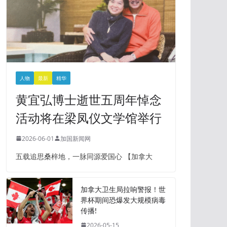
人物
最新
精华
黄宜弘博士逝世五周年悼念
活动将在梁凤仪文学馆举行
2026-06-01
加国新闻网
五载追思桑梓地，一脉同源爱国心 【加拿大
加拿大卫生局拉响警报！世
界杯期间恐爆发大规模病毒
传播!
2026-05-15