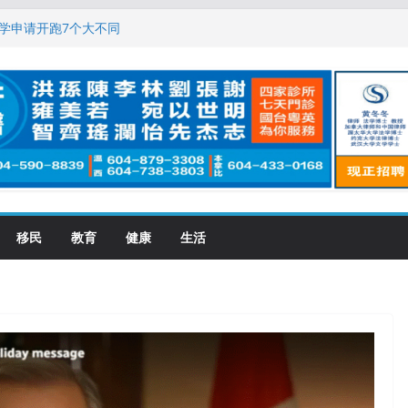
恋一年感情持续升温
大学申请开跑7个大不同
，现在申请要等19个月
没有？
震荡! 大批人起哄拍照
移民
教育
健康
生活