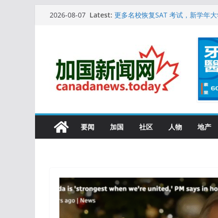
Skip
Latest:
特鲁多半裸与水果姐海滩激吻! 热
2026-08-07
to
更多名校恢复SAT 考试，新学年
10万人排队入籍加拿大！美占一半
content
加拿大人平均周薪升至此数！你有
安省16岁少女当街遭围殴, 打成脑
要闻
加国
社区
人物
地产