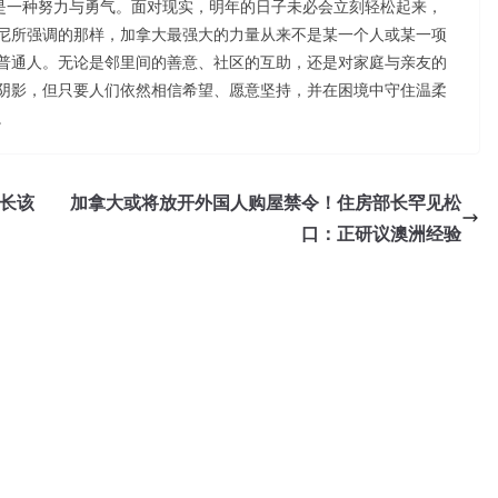
经是一种努力与勇气。面对现实，明年的日子未必会立刻轻松起来，
尼所强调的那样，加拿大最强大的力量从来不是某一个人或某一项
普通人。无论是邻里间的善意、社区的互助，还是对家庭与亲友的
阴影，但只要人们依然相信希望、愿意坚持，并在困境中守住温柔
。
长该
加拿大或将放开外国人购屋禁令！住房部长罕见松
口：正研议澳洲经验