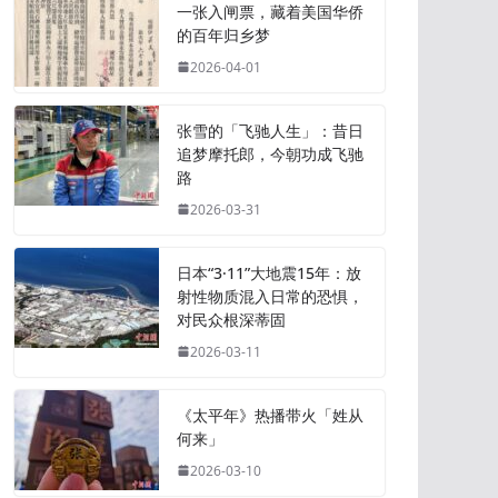
一张入闸票，藏着美国华侨
的百年归乡梦
2026-04-01
张雪的「飞驰人生」：昔日
追梦摩托郎，今朝功成飞驰
路
2026-03-31
日本“3·11”大地震15年：放
射性物质混入日常的恐惧，
对民众根深蒂固
2026-03-11
《太平年》热播带火「姓从
何来」
2026-03-10