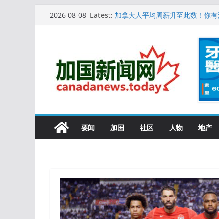
Skip
10万人排队入籍加拿大！美占一半
Latest:
2026-08-08
加拿大人平均周薪升至此数！你有
to
安省16岁少女当街遭围殴, 打成脑
content
特鲁多半裸与水果姐海滩激吻! 热
更多名校恢复SAT 考试，新学年
要闻
加国
社区
人物
地产