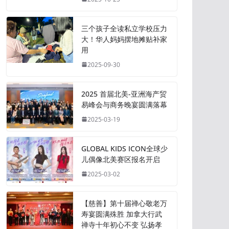
三个孩子全读私立学校压力
大！华人妈妈摆地摊贴补家
用
2025-09-30
2025 首届北美-亚洲海产贸
易峰会与商务晚宴圆满落幕
2025-03-19
GLOBAL KIDS ICON全球少
儿偶像北美赛区报名开启
2025-03-02
【慈善】第十届禅心敬老万
寿宴圆满殊胜 加拿大行武
禅寺十年初心不变 弘扬孝