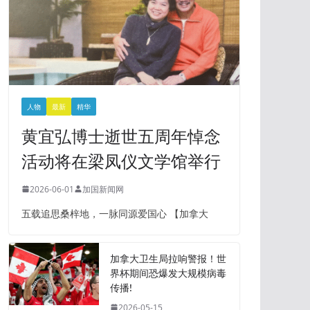
人物
最新
精华
黄宜弘博士逝世五周年悼念
活动将在梁凤仪文学馆举行
2026-06-01
加国新闻网
五载追思桑梓地，一脉同源爱国心 【加拿大
加拿大卫生局拉响警报！世
界杯期间恐爆发大规模病毒
传播!
2026-05-15