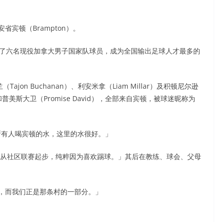
宾顿（Brampton）。
育了六名现役加拿大男子国家队球员，成为全国输出足球人才最多的
（Tajon Buchanan）、利安米拿（Liam Millar）及积顿尼尔逊
in）和普美斯大卫（Promise David），全部来自宾顿，被球迷昵称为
我们叫所有人喝宾顿的水，这里的水很好。」
们从社区联赛起步，纯粹因为喜欢踢球。」其后在教练、球会、父母
，而我们正是那条村的一部分。」