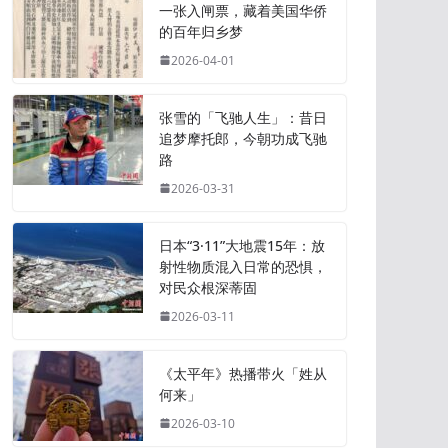
一张入闸票，藏着美国华侨
的百年归乡梦
2026-04-01
张雪的「飞驰人生」：昔日
追梦摩托郎，今朝功成飞驰
路
2026-03-31
日本“3·11”大地震15年：放
射性物质混入日常的恐惧，
对民众根深蒂固
2026-03-11
《太平年》热播带火「姓从
何来」
2026-03-10