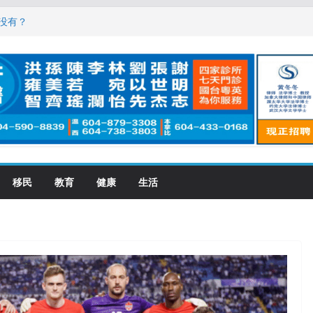
，现在申请要等19个月
没有？
震荡! 大批人起哄拍照
恋一年感情持续升温
大学申请开跑7个大不同
移民
教育
健康
生活