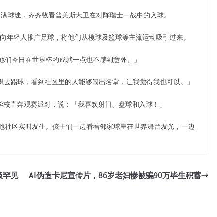
e广场挤满球迷，齐齐收看普美斯大卫在对阵瑞士一战中的入球。
练积极向年轻人推广足球，将他们从榄球及篮球等主流运动吸引过来。
他们今日在世界杯的成就一点也不感到意外。」
他们令我也想去踢球，看到社区里的人能够闯出名堂，让我觉得我也可以。」
衣，从学校直奔观赛派对，说：「我喜欢射门、盘球和入球！」
地社区实时发生。孩子们一边看着邻家球星在世界舞台发光，一边
极罕见
AI伪造卡尼宣传片，86岁老妇惨被骗90万毕生积蓄