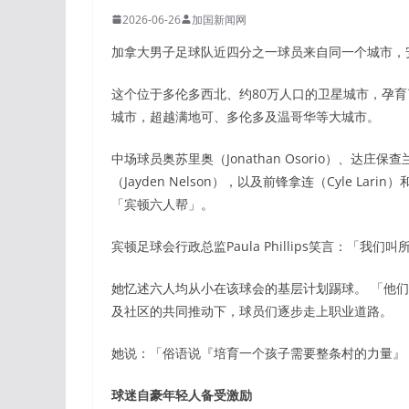
2026-06-26
加国新闻网
加拿大男子足球队近四分之一球员来自同一个城市，安省
这个位于多伦多西北、约80万人口的卫星城市，孕
城市，超越满地可、多伦多及温哥华等大城市。
中场球员奥苏里奥（Jonathan Osorio）、达庄保查兰
（Jayden Nelson），以及前锋拿连（Cyle Lar
「宾顿六人帮」。
宾顿足球会行政总监Paula Phillips笑言：「
她忆述六人均从小在该球会的基层计划踢球。 「他
及社区的共同推动下，球员们逐步走上职业道路。
她说：「俗语说『培育一个孩子需要整条村的力量』
球迷自豪年轻人备受激励