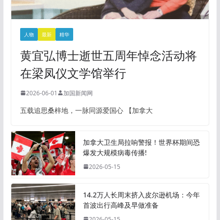
人物
最新
精华
黄宜弘博士逝世五周年悼念活动将
在梁凤仪文学馆举行
2026-06-01
加国新闻网
五载追思桑梓地，一脉同源爱国心 【加拿大
加拿大卫生局拉响警报！世界杯期间恐
爆发大规模病毒传播!
2026-05-15
14.2万人长周末挤入皮尔逊机场：今年
首波出行高峰及早做准备
2026-05-15