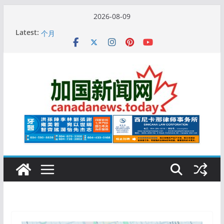
Skip
2026-08-09
to
Latest:
10万人排队入籍加拿大！美占一半，现在申请要等19
content
个月
加拿大人平均周薪升至此数！你有没有？
安省16岁少女当街遭围殴, 打成脑震荡! 大批人起哄拍
照
特鲁多半裸与水果姐海滩激吻! 热恋一年感情持续升温
更多名校恢复SAT 考试，新学年大学申请开跑7个大不
同