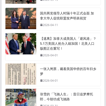
国共两党领导人时隔十年正式会面 加
拿大华人促统联盟发声明表祝贺
2026-04-11
【逃离】加拿大成美国人「避风港」？
5.1万美国人抢办入籍加国！北美人口
版图正在重写！
2026-04-01
一张入闸票，藏着美国华侨的百年归乡
梦
2026-04-01
张雪的「飞驰人生」：昔日追梦摩托
郎，今朝功成飞驰路
2026-03-31