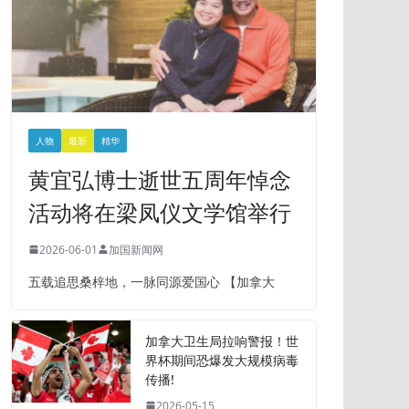
人物
最新
精华
黄宜弘博士逝世五周年悼念
活动将在梁凤仪文学馆举行
2026-06-01
加国新闻网
五载追思桑梓地，一脉同源爱国心 【加拿大
加拿大卫生局拉响警报！世
界杯期间恐爆发大规模病毒
传播!
2026-05-15