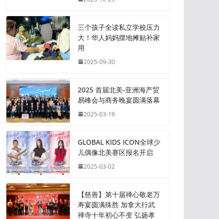
三个孩子全读私立学校压力
大！华人妈妈摆地摊贴补家
用
2025-09-30
2025 首届北美-亚洲海产贸
易峰会与商务晚宴圆满落幕
2025-03-19
GLOBAL KIDS ICON全球少
儿偶像北美赛区报名开启
2025-03-02
【慈善】第十届禅心敬老万
寿宴圆满殊胜 加拿大行武
禅寺十年初心不变 弘扬孝