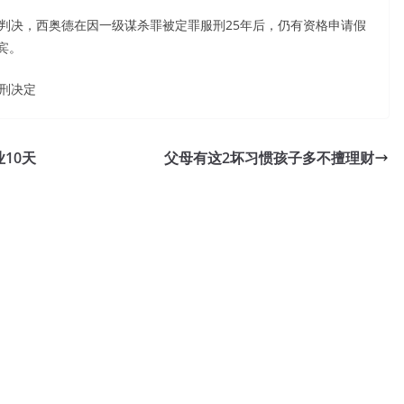
决，西奥德在因一级谋杀罪被定罪服刑25年后，仍有资格申请假
宾。
刑决定
10天
父母有这2坏习惯孩子多不擅理财