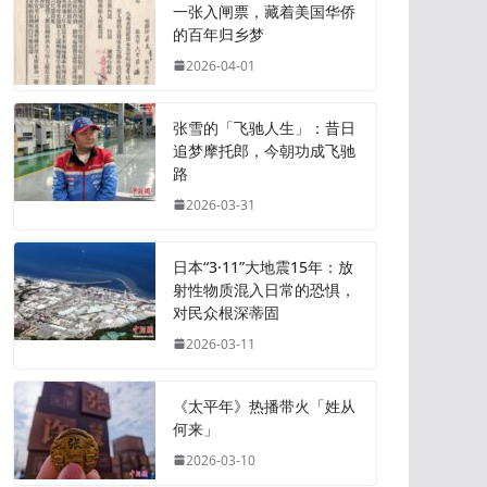
一张入闸票，藏着美国华侨
的百年归乡梦
2026-04-01
张雪的「飞驰人生」：昔日
追梦摩托郎，今朝功成飞驰
路
2026-03-31
日本“3·11”大地震15年：放
射性物质混入日常的恐惧，
对民众根深蒂固
2026-03-11
《太平年》热播带火「姓从
何来」
2026-03-10