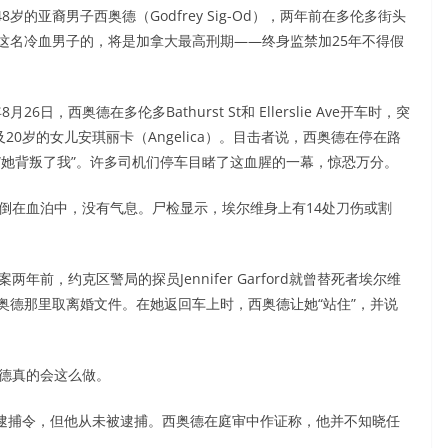
亚裔男子西奥德（Godfrey Sig-Od），两年前在多伦多街头
这名冷血男子的，将是加拿大最高刑期——终身监禁加25年不得假
西奥德在多伦多Bathurst St和 Ellerslie Ave开车时，突
以及20岁的女儿安琪丽卡（Angelica）。目击者说，西奥德在停在路
“她背叛了我”。许多司机们停车目睹了这血腥的一幕，惊恐万分。
在血泊中，没有气息。尸检显示，埃尔维身上有14处刀伤或割
，约克区警局的探员Jennifer Garford就曾替死者埃尔维
奥德那里取离婚文件。在她返回车上时，西奥德让她“站住”，并说
德真的会这么做。
了逮捕令，但他从未被逮捕。西奥德在庭审中作证称，他并不知晓任