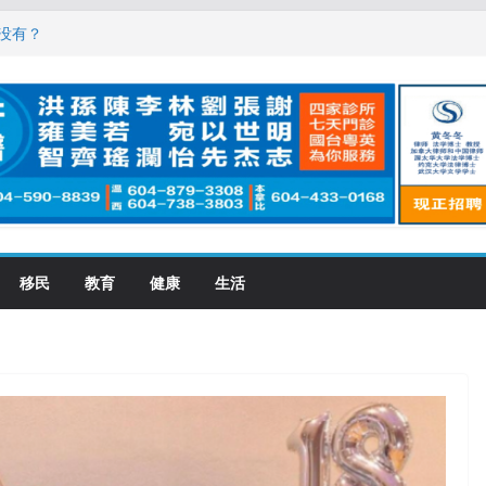
，现在申请要等19个月
没有？
震荡! 大批人起哄拍照
恋一年感情持续升温
大学申请开跑7个大不同
移民
教育
健康
生活