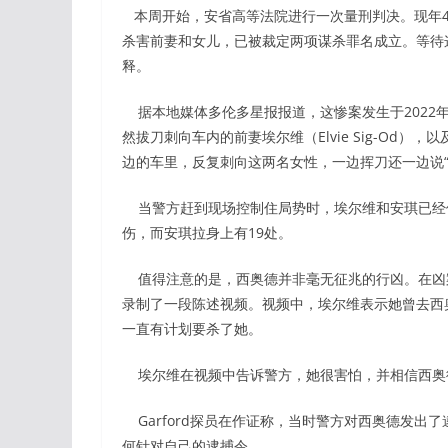
本周开始，安省高等法院进行一次量刑判决。现年48岁的
杀害前妻和女儿，已被裁定两项谋杀罪名成立。等待
释。
据本地媒体多伦多星报报道，这惨案发生于2022年8月26日，
然拔刀刺向车内的前妻埃尔维（Elvie Sig-Od），
边的车里，反复刺向这两名女性，一边挥刀还一边说
当警方赶到现场控制住局势时，埃尔维和安琪已经倒
伤，而安琪拉身上有19处。
值得注意的是，西奥德并非毫无征兆的行凶。在凶案两年前
录制了一段陈述视频。视频中，埃尔维表示她曾去西
一直有计划要杀了她。
埃尔维在视频中告诉警方，她很害怕，并相信西奥
Garford探员在作证称，当时警方对西奥德发出
何针对自己的逮捕令。