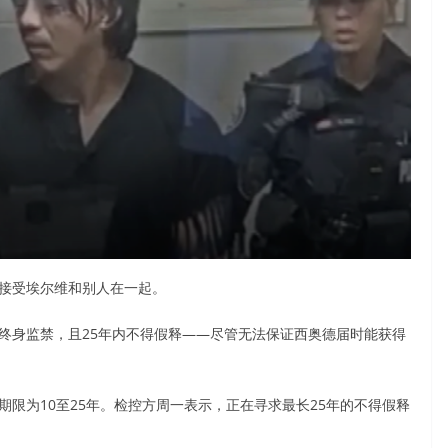
接受埃尔维和别人在一起。
身监禁，且25年内不得假释——尽管无法保证西奥德届时能获得
限为10至25年。检控方周一表示，正在寻求最长25年的不得假释