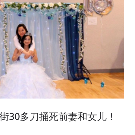
当街30多刀捅死前妻和女儿！