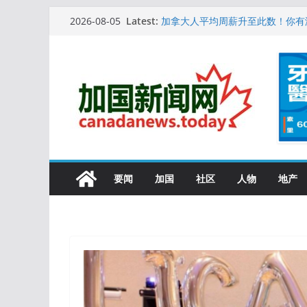
Skip
10万人排队入籍加拿大！美占一半
Latest:
2026-08-05
to
加拿大人平均周薪升至此数！你有
安省16岁少女当街遭围殴, 打成脑
content
特鲁多半裸与水果姐海滩激吻! 热
更多名校恢复SAT 考试，新学年
要闻
加国
社区
人物
地产