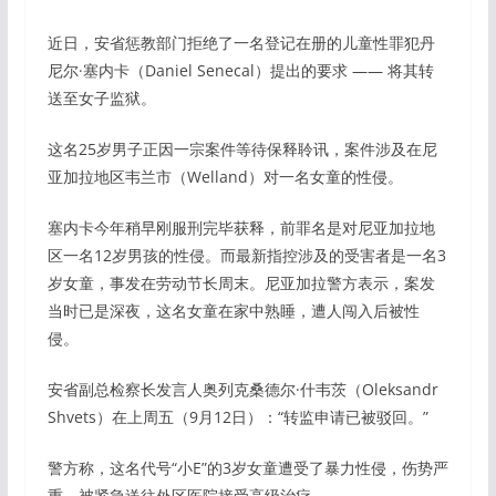
近日，安省惩教部门拒绝了一名登记在册的儿童性罪犯丹
尼尔·塞内卡（Daniel Senecal）提出的要求 —— 将其转
送至女子监狱。
这名25岁男子正因一宗案件等待保释聆讯，案件涉及在尼
亚加拉地区韦兰市（Welland）对一名女童的性侵。
塞内卡今年稍早刚服刑完毕获释，前罪名是对尼亚加拉地
区一名12岁男孩的性侵。而最新指控涉及的受害者是一名3
岁女童，事发在劳动节长周末。尼亚加拉警方表示，案发
当时已是深夜，这名女童在家中熟睡，遭人闯入后被性
侵。
安省副总检察长发言人奥列克桑德尔·什韦茨（Oleksandr
Shvets）在上周五（9月12日）：“转监申请已被驳回。”
警方称，这名代号“小E”的3岁女童遭受了暴力性侵，伤势严
重，被紧急送往外区医院接受高级治疗。