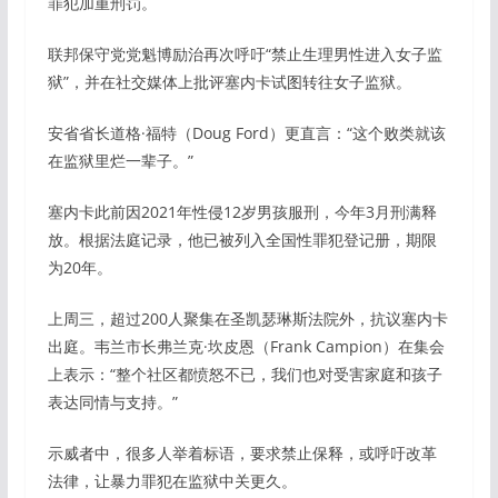
罪犯加重刑罚。
联邦保守党党魁博励治再次呼吁“禁止生理男性进入女子监
狱”，并在社交媒体上批评塞内卡试图转往女子监狱。
安省省长道格·福特（Doug Ford）更直言：“这个败类就该
在监狱里烂一辈子。”
塞内卡此前因2021年性侵12岁男孩服刑，今年3月刑满释
放。根据法庭记录，他已被列入全国性罪犯登记册，期限
为20年。
上周三，超过200人聚集在圣凯瑟琳斯法院外，抗议塞内卡
出庭。韦兰市长弗兰克·坎皮恩（Frank Campion）在集会
上表示：“整个社区都愤怒不已，我们也对受害家庭和孩子
表达同情与支持。”
示威者中，很多人举着标语，要求禁止保释，或呼吁改革
法律，让暴力罪犯在监狱中关更久。