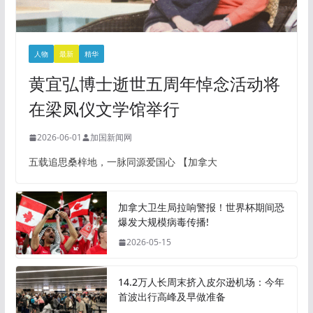
人物
最新
精华
黄宜弘博士逝世五周年悼念活动将
在梁凤仪文学馆举行
2026-06-01
加国新闻网
五载追思桑梓地，一脉同源爱国心 【加拿大
加拿大卫生局拉响警报！世界杯期间恐
爆发大规模病毒传播!
2026-05-15
14.2万人长周末挤入皮尔逊机场：今年
首波出行高峰及早做准备