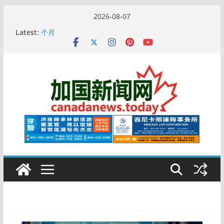
Skip
2026-08-07
to
10万人排队入籍加拿大！美占一半，现在申请要等19
Latest:
content
个月
加拿大人平均周薪升至此数！你有没有？
安省16岁少女当街遭围殴, 打成脑震荡! 大批人起哄拍
照
特鲁多半裸与水果姐海滩激吻! 热恋一年感情持续升温
更多名校恢复SAT 考试，新学年大学申请开跑7个大不
同