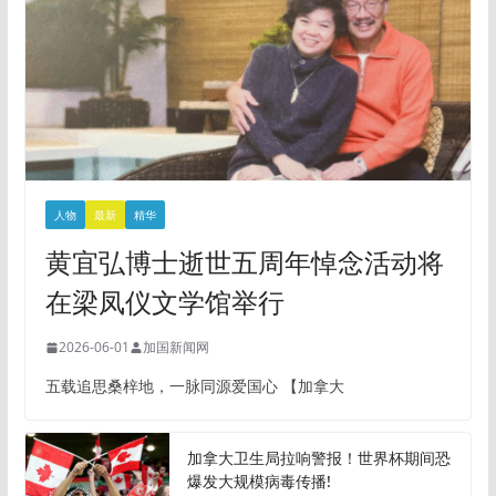
人物
最新
精华
黄宜弘博士逝世五周年悼念活动将
在梁凤仪文学馆举行
2026-06-01
加国新闻网
五载追思桑梓地，一脉同源爱国心 【加拿大
加拿大卫生局拉响警报！世界杯期间恐
爆发大规模病毒传播!