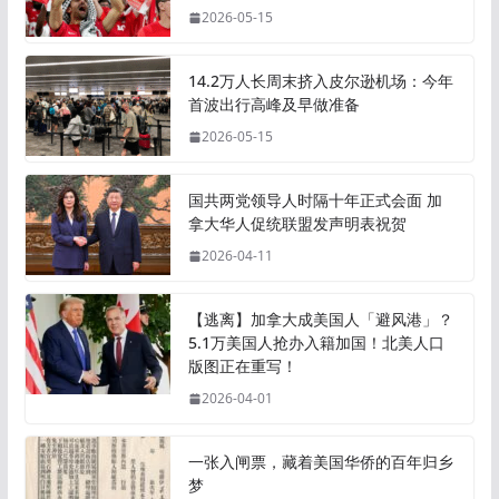
2026-05-15
14.2万人长周末挤入皮尔逊机场：今年
首波出行高峰及早做准备
2026-05-15
国共两党领导人时隔十年正式会面 加
拿大华人促统联盟发声明表祝贺
2026-04-11
【逃离】加拿大成美国人「避风港」？
5.1万美国人抢办入籍加国！北美人口
版图正在重写！
2026-04-01
一张入闸票，藏着美国华侨的百年归乡
梦