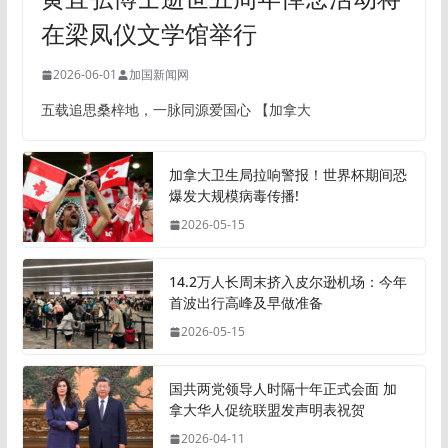
在梁凤仪文学馆举行
2026-06-01
加国新闻网
五载追思桑梓地，一脉同源爱国心 【加拿大
加拿大卫生局拉响警报！世界杯期间恐
爆发大规模病毒传播!
2026-05-15
14.2万人长周末挤入皮尔逊机场：今年
首波出行高峰及早做准备
2026-05-15
国共两党领导人时隔十年正式会面 加
拿大华人促统联盟发声明表祝贺
2026-04-11