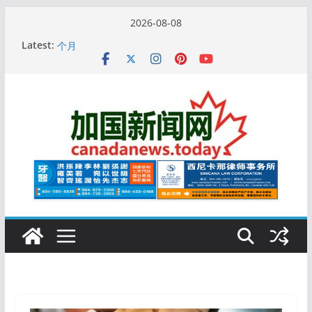
Skip
2026-08-08
to
10万人排队入籍加拿大！美占一半，现在申请要等19
Latest:
content
个月
加拿大人平均周薪升至此数！你有没有？
安省16岁少女当街遭围殴, 打成脑震荡! 大批人起哄拍
照
特鲁多半裸与水果姐海滩激吻! 热恋一年感情持续升温
更多名校恢复SAT 考试，新学年大学申请开跑7个大不
同