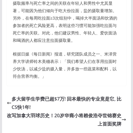
摄取频率与死亡率之间的关联在年轻人和男性中尤其显
著，可能因为他们倾向于吃大份拉面，盐的摄取量增加。
另外，在每周吃拉面≥3次组别中，喝掉大半面汤和饮酒的
参加者的死亡风险更高，表明这些习惯可能加强吃拉面与
死亡率的关联。对此，他们建议男性、年轻人、爱饮面汤
和喝酒的人都应注意拉面摄取量。
根据日媒《每日新闻》报道，研究团队成员之一、米泽营
养大学讲师铃木美穗表示：「我们希望人们在享用拉面时
少饮汤，以减少盐的摄入量，并多放一些蔬菜和配料，以
符合营养均衡。」
多大留学生学费已超$7万! 回本最快的专业竟是它, 比
CS快1年!
改写加拿大羽球历史！20岁华裔小将赖俊浩夺世锦赛史
上首面奖牌