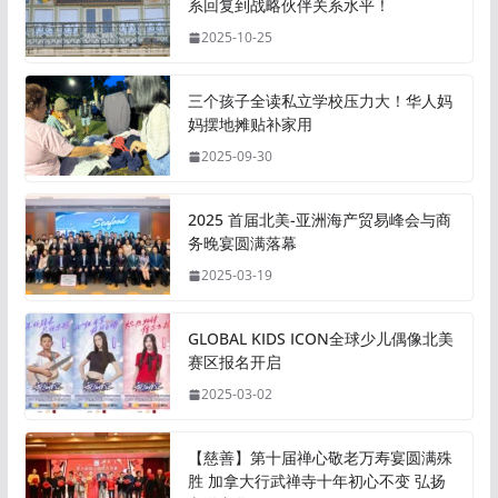
系回复到战略伙伴关系水平！
2025-10-25
三个孩子全读私立学校压力大！华人妈
妈摆地摊贴补家用
2025-09-30
2025 首届北美-亚洲海产贸易峰会与商
务晚宴圆满落幕
2025-03-19
GLOBAL KIDS ICON全球少儿偶像北美
赛区报名开启
2025-03-02
【慈善】第十届禅心敬老万寿宴圆满殊
胜 加拿大行武禅寺十年初心不变 弘扬