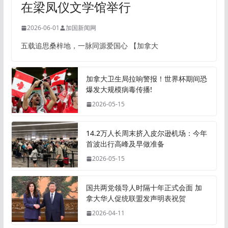
在梁凤仪文学馆举行
2026-06-01
加国新闻网
五载追思桑梓地，一脉同源爱国心 【加拿大
加拿大卫生局拉响警报！世界杯期间恐
爆发大规模病毒传播!
2026-05-15
14.2万人长周末挤入皮尔逊机场：今年
首波出行高峰及早做准备
2026-05-15
国共两党领导人时隔十年正式会面 加
拿大华人促统联盟发声明表祝贺
2026-04-11