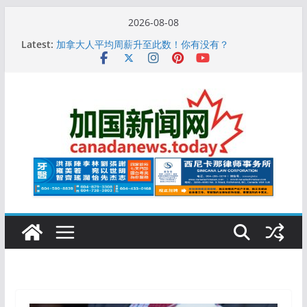
Skip
2026-08-08
to
10万人排队入籍加拿大！美占一半，现在申请要等19
Latest:
个月
content
加拿大人平均周薪升至此数！你有没有？
安省16岁少女当街遭围殴, 打成脑震荡! 大批人起哄拍
照
特鲁多半裸与水果姐海滩激吻! 热恋一年感情持续升温
更多名校恢复SAT 考试，新学年大学申请开跑7个大不
同