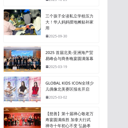
三个孩子全读私立学校压力
大！华人妈妈摆地摊贴补家
用
2025-09-30
2025 首届北美-亚洲海产贸
易峰会与商务晚宴圆满落幕
2025-03-19
GLOBAL KIDS ICON全球少
儿偶像北美赛区报名开启
2025-03-02
【慈善】第十届禅心敬老万
寿宴圆满殊胜 加拿大行武
禅寺十年初心不变 弘扬孝