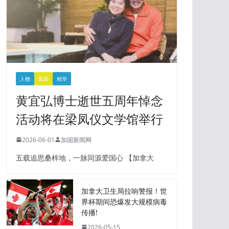
人物
最新
精华
黄宜弘博士逝世五周年悼念
活动将在梁凤仪文学馆举行
2026-06-01
加国新闻网
五载追思桑梓地，一脉同源爱国心 【加拿大
加拿大卫生局拉响警报！世
界杯期间恐爆发大规模病毒
传播!
2026-05-15