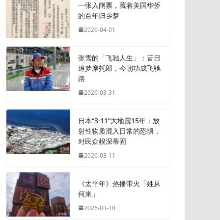
一张入闸票，藏着美国华侨
的百年归乡梦
2026-04-01
张雪的「飞驰人生」：昔日
追梦摩托郎，今朝功成飞驰
路
2026-03-31
日本“3·11”大地震15年：放
射性物质混入日常的恐惧，
对民众根深蒂固
2026-03-11
《太平年》热播带火「姓从
何来」
2026-03-10