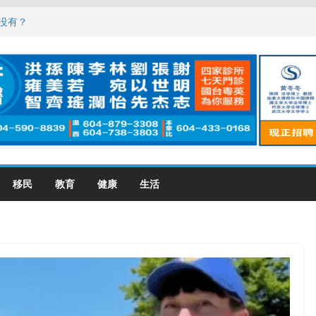
，现在申请要等19个月
没有？
震荡! 大批人起哄拍照
恋一年感情持续升温
大学申请开跑7个大不同
移民
教育
健康
生活