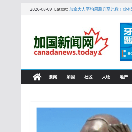
Skip
Latest:
10万人排队入籍加拿大！美占一半
2026-08-09
to
加拿大人平均周薪升至此数！你有
安省16岁少女当街遭围殴, 打成脑
content
特鲁多半裸与水果姐海滩激吻! 热
更多名校恢复SAT 考试，新学年
要闻
加国
社区
人物
地产