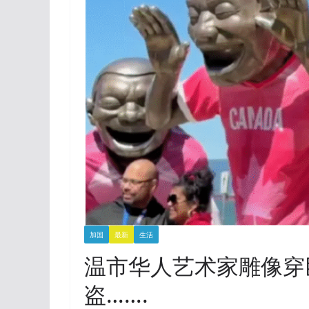
加国
最新
生活
温市华人艺术家雕像穿
盗…….