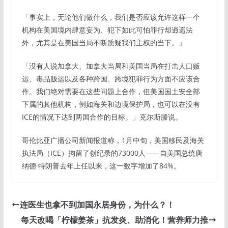
「事实上，无论他们做什么，我们是否应该允许这样一个
机构在美国境内肆意妄为、犯下如此可怕罪行却逍遥法
外，尤其是在美国当局不断质疑我们主权的当下。」
「没有人说加拿大、加拿大当局和美国当局在打击人口贩
运、毒品贩运以及各种跨国、跨境犯罪行为方面不应该合
作。我们绝对需要在这些问题上合作，但美国国土安全部
下属的其他机构，例如海关和边境保护局，也可以在没有
ICE的情况下达到两国合作的目标。」克尔斯滕说。
哥伦比亚广播公司新闻报道称，1月中旬，美国移民及海关
执法局（ICE）拘留了创纪录的73000人——自美国总统唐
纳德·特朗普去年上任以来，这一数字增加了84%。
连医生也拿不到加国永居身份，为什么？！
每天改喝「柠檬姜茶」抗发炎、助消化！营养师力推