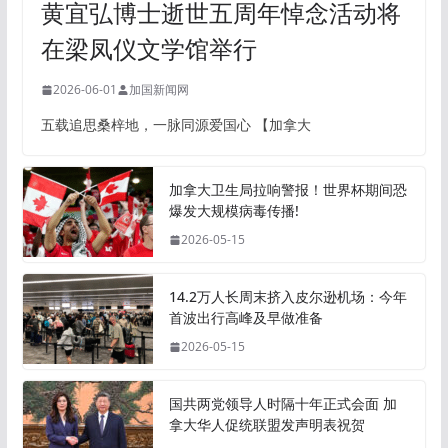
黄宜弘博士逝世五周年悼念活动将
在梁凤仪文学馆举行
2026-06-01
加国新闻网
五载追思桑梓地，一脉同源爱国心 【加拿大
加拿大卫生局拉响警报！世界杯期间恐
爆发大规模病毒传播!
2026-05-15
14.2万人长周末挤入皮尔逊机场：今年
首波出行高峰及早做准备
2026-05-15
国共两党领导人时隔十年正式会面 加
拿大华人促统联盟发声明表祝贺