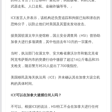
武器走私、人口走私、金融诈骗等等。」
ICE发言人并表示，该机构还负责追踪和拘留已知和潜在的
恐怖分子，以防止他们对美国及其盟友发动攻击。
据美国驻渥太华大使馆称，国土安全调查局（HSI）曾协助
加拿大进行多项调查，其中包括去年10月的一宗案件。
当时，执法部门在渥太华、安大略省康沃尔市和魁北克省
阿克韦萨斯内市的突袭行动中缴获了超过14公斤毒品和35
支枪支，随后警方对20人提出了700项指控。
美国移民及海关执法局（ICE）并未确认其在加拿大设立机
构的具体时间。
ICE可以在加拿大逮捕任何人吗？
不可以。根据ICE的说法，HSI特工不会在加拿大进行任何