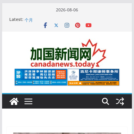
Skip
2026-08-06
to
10万人排队入籍加拿大！美占一半，现在申请要等19
Latest:
content
个月
加拿大人平均周薪升至此数！你有没有？
安省16岁少女当街遭围殴, 打成脑震荡! 大批人起哄拍
照
特鲁多半裸与水果姐海滩激吻! 热恋一年感情持续升温
更多名校恢复SAT 考试，新学年大学申请开跑7个大不
同