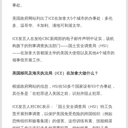
事处。
美国政府网站列出了ICE在加拿大5个城市的办事处：多伦
多、温哥华、卡加利、满地可和渥太华。
ICE发言人在发给CBC新闻部的电子邮件声明中证实，该机
构旗下的刑事调查执法部门——国土安全调查局（HSI）
——在加拿大首都渥太华的美国大使馆以及其他4个城市的
领事馆开展工作。
美国移民及海关执法局（ICE）在加拿大做什么？
根据政府网站的信息，HSI在50多个国家设有93个办事处，
其任务是「在犯罪进入美国之前」识别并阻止犯罪。
ICE发言人对CBC表示：「国土安全调查局（HSI）特工负
责开展刑事调查，以保护美国免受危险的跨国组织（例如
恐怖组织和贩毒集团）的侵害。这些训练有素、技能精湛
的特工专注于打击各种严重犯罪，例如贩毒、剥削儿童、