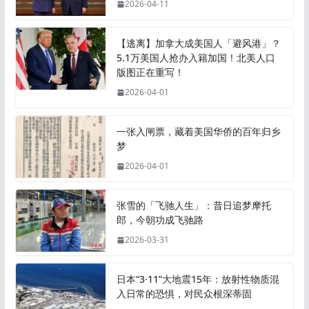
2026-04-11
【逃离】加拿大成美国人「避风港」？
5.1万美国人抢办入籍加国！北美人口
版图正在重写！
2026-04-01
一张入闸票，藏着美国华侨的百年归乡
梦
2026-04-01
张雪的「飞驰人生」：昔日追梦摩托
郎，今朝功成飞驰路
2026-03-31
日本“3·11”大地震15年：放射性物质混
入日常的恐惧，对民众根深蒂固