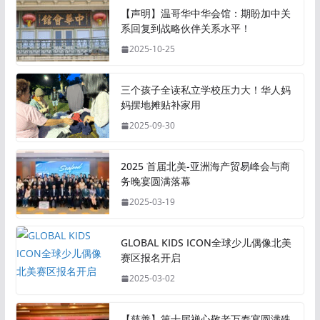
【声明】温哥华中华会馆：期盼加中关
系回复到战略伙伴关系水平！
2025-10-25
三个孩子全读私立学校压力大！华人妈
妈摆地摊贴补家用
2025-09-30
2025 首届北美-亚洲海产贸易峰会与商
务晚宴圆满落幕
2025-03-19
GLOBAL KIDS ICON全球少儿偶像北美
赛区报名开启
2025-03-02
【慈善】第十届禅心敬老万寿宴圆满殊