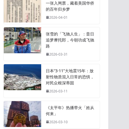
一张入闸票，藏着美国华侨
的百年归乡梦
2026-04-01
张雪的「飞驰人生」：昔日
追梦摩托郎，今朝功成飞驰
路
2026-03-31
日本“3·11”大地震15年：放
射性物质混入日常的恐惧，
对民众根深蒂固
2026-03-11
《太平年》热播带火「姓从
何来」
2026-03-10