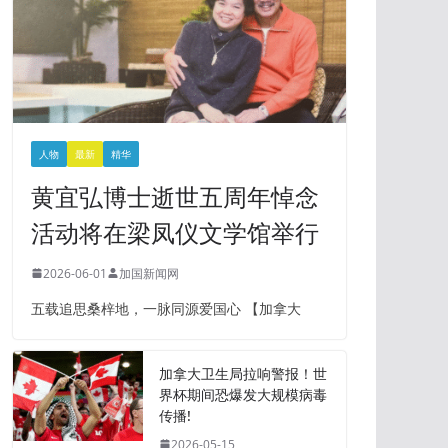
人物
最新
精华
黄宜弘博士逝世五周年悼念
活动将在梁凤仪文学馆举行
2026-06-01
加国新闻网
五载追思桑梓地，一脉同源爱国心 【加拿大
加拿大卫生局拉响警报！世
界杯期间恐爆发大规模病毒
传播!
2026-05-15