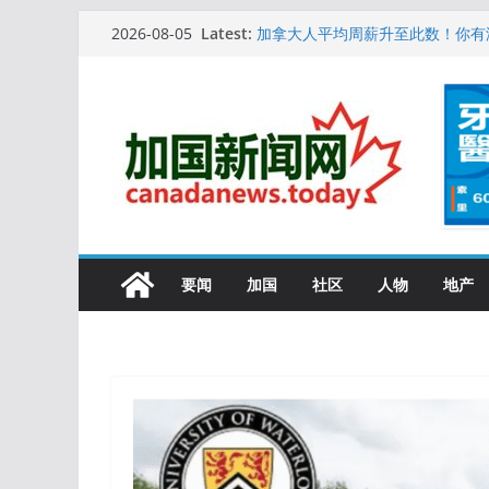
Skip
10万人排队入籍加拿大！美占一半
Latest:
2026-08-05
加拿大人平均周薪升至此数！你有
to
安省16岁少女当街遭围殴, 打成脑
content
特鲁多半裸与水果姐海滩激吻! 热
更多名校恢复SAT 考试，新学年
要闻
加国
社区
人物
地产