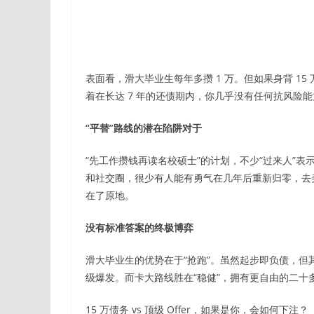
表面看，滑大毕业生每年多攒 1 万。但如果身背 15 万
着在长达 7 年的还债期内，你几乎没有任何抗风险
“平替”路线的潜在陷阱对于
“先工作攒钱再读名校硕士”的计划，不少“过来人”表
和社交圈，很少有人能有勇气在几年后重新归零，去美国
在了原地。
没有标准答案的终极博弈
滑大毕业生的优势在于“抢跑”。虽然起步即负债，但
级爆发。而卡大路线胜在“稳健”，拥有更自由的二
15 万债务 vs 顶级 Offer，如果是你，会如何下注？