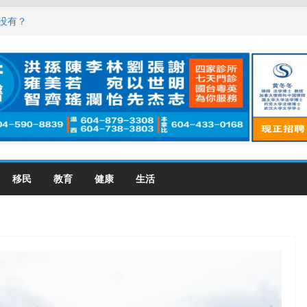
，现在申请要等19个月
没有？
震荡! 大批人起哄拍照
恋一年感情持续升温
大学申请开跑7个大不同
移民
教育
健康
生活