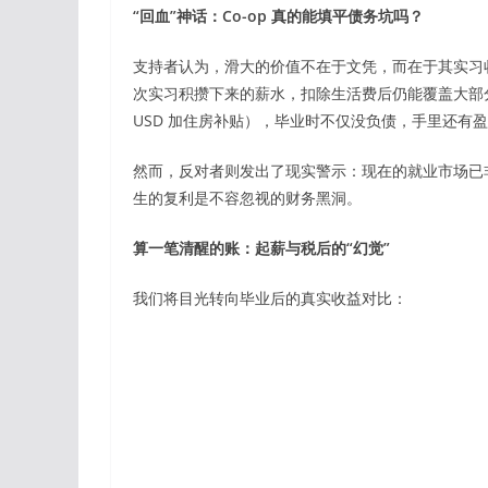
“回血”神话：Co-op 真的能填平债务坑吗？
支持者认为，滑大的价值不在于文凭，而在于其实习收益
次实习积攒下来的薪水，扣除生活费后仍能覆盖大部分学
USD 加住房补贴），毕业时不仅没负债，手里还有
然而，反对者则发出了现实警示：现在的就业市场已非 2
生的复利是不容忽视的财务黑洞。
算一笔清醒的账：起薪与税后的“幻觉”
我们将目光转向毕业后的真实收益对比：