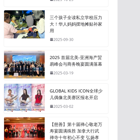
三个孩子全读私立学校压力
大！华人妈妈摆地摊贴补家
用
2025-09-30
2025 首届北美-亚洲海产贸
易峰会与商务晚宴圆满落幕
2025-03-19
GLOBAL KIDS ICON全球少
儿偶像北美赛区报名开启
2025-03-02
【慈善】第十届禅心敬老万
寿宴圆满殊胜 加拿大行武
禅寺十年初心不变 弘扬孝