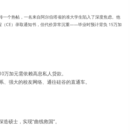
loo）流传一个热帖，一名来自阿尔伯塔省的准大学生陷入了深度焦虑。他
程（CE）录取通知书，但代价异常沉重——毕业时预计背负 15万加
10万加元需依赖高息私人贷款。
）体系、强大的校友网络、通往硅谷的直通车。
深造硕士，实现“曲线救国”。