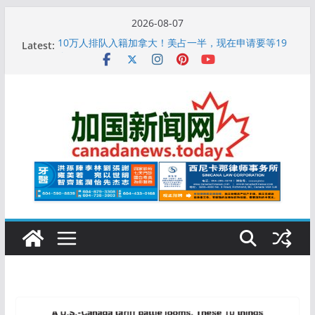
Skip
2026-08-07
to
Latest:
10万人排队入籍加拿大！美占一半，现在申请要等19
content
个月
加拿大人平均周薪升至此数！你有没有？
安省16岁少女当街遭围殴, 打成脑震荡! 大批人起哄拍
照
特鲁多半裸与水果姐海滩激吻! 热恋一年感情持续升温
更多名校恢复SAT 考试，新学年大学申请开跑7个大不
同