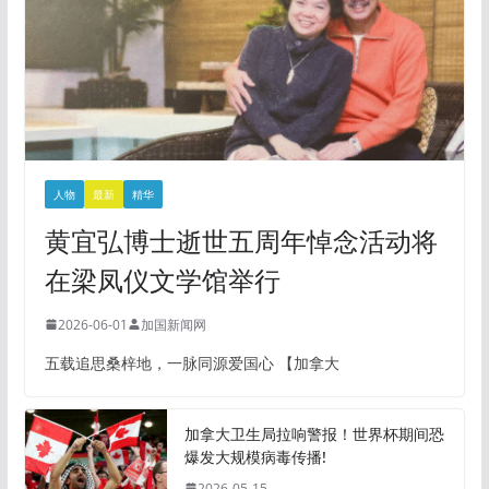
人物
最新
精华
黄宜弘博士逝世五周年悼念活动将
在梁凤仪文学馆举行
2026-06-01
加国新闻网
五载追思桑梓地，一脉同源爱国心 【加拿大
加拿大卫生局拉响警报！世界杯期间恐
爆发大规模病毒传播!
2026-05-15