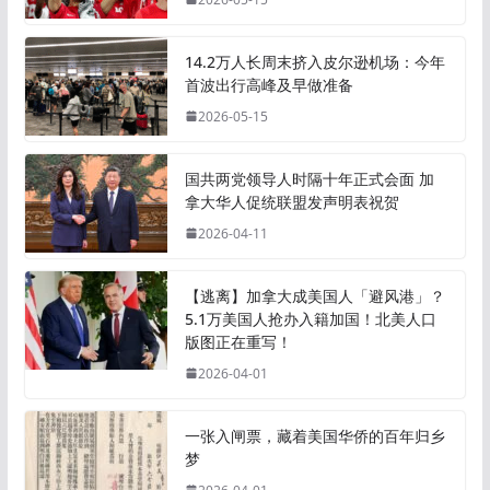
14.2万人长周末挤入皮尔逊机场：今年
首波出行高峰及早做准备
2026-05-15
国共两党领导人时隔十年正式会面 加
拿大华人促统联盟发声明表祝贺
2026-04-11
【逃离】加拿大成美国人「避风港」？
5.1万美国人抢办入籍加国！北美人口
版图正在重写！
2026-04-01
一张入闸票，藏着美国华侨的百年归乡
梦