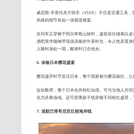
威尼斯-辛普伦东方快车（VSOE）不仅是交通工具，
风格的细节有如一场视觉飨宴。
在列车正穿梭于阿尔卑斯山脉时，盛装前往铺着白桌
酒吧里伴随钢琴现场演奏的午茶时光，令人恍若置身
入睡时身处一国，醒来时已在他乡。
6. 体验日本樱花盛宴
樱花盛开时节造访日本，整个国家都为樱花疯狂，公
短短数周，整个日本化作粉红仙境。可与当地人共同
化为庆典场域。还可搭乘新干线穿梭不同粉红盛景，
7.
巡航巴塔哥尼亚壮丽海岸线