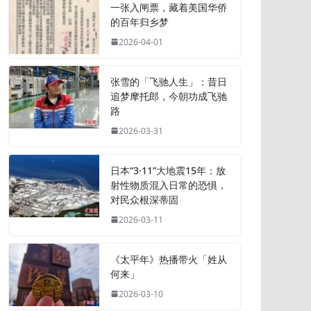
一张入闸票，藏着美国华侨
的百年归乡梦
2026-04-01
张雪的「飞驰人生」：昔日
追梦摩托郎，今朝功成飞驰
路
2026-03-31
日本“3·11”大地震15年：放
射性物质混入日常的恐惧，
对民众根深蒂固
2026-03-11
《太平年》热播带火「姓从
何来」
2026-03-10