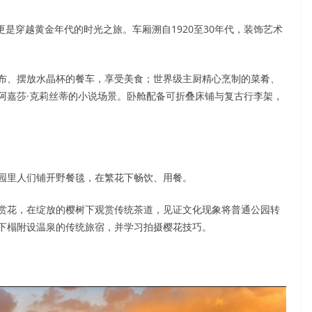
更是穿越黄金年代的时光之旅。车厢溯自1920至30年代，装饰艺术
布、摆放水晶杯的餐车，享受美食；世界级主厨精心烹制的菜肴、
阿嘉莎·克莉丝蒂的小说场景。卧舱配备可折叠床铺与复古行李架，
园里人们铺开野餐毯，在繁花下畅饮、用餐。
赏花，在绽放的樱树下观赏传统茶道，见证文化现象将普通公园转
下榻附设温泉的传统旅宿，并学习拍摄樱花技巧。