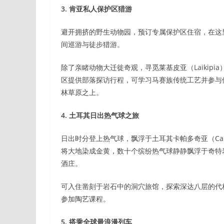
3. 肯亚私人保护区猎游
避开拥挤的野生动物园，预订专属保护区住宿，在这
间巡游与徒步猎游。
除了亲睹动物大迁徙奇观，寻觅莱基皮亚（Laikip
区提供部落探访行程，可学习马赛族传统工艺并参与
林草原之上。
4. 土耳其日出热气球之旅
日出时分登上热气球，飘浮于土耳其卡帕多奇亚（Cappad
将大地染成金黄，数十个缤纷热气球静静飘浮于奇特
酒庄。
可入住凿刻于岩石中的洞穴旅馆，探索深达八层的代林库
参加陶艺课程。
5. 搭乘全球最浪漫列车