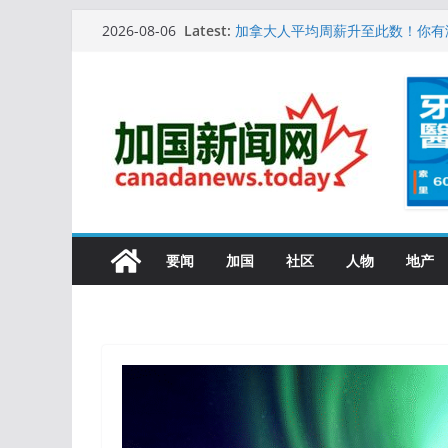
Skip
Latest:
10万人排队入籍加拿大！美占一半
2026-08-06
to
加拿大人平均周薪升至此数！你有
安省16岁少女当街遭围殴, 打成脑
content
特鲁多半裸与水果姐海滩激吻! 热
更多名校恢复SAT 考试，新学年
要闻
加国
社区
人物
地产