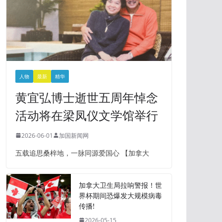
人物
最新
精华
黄宜弘博士逝世五周年悼念
活动将在梁凤仪文学馆举行
2026-06-01
加国新闻网
五载追思桑梓地，一脉同源爱国心 【加拿大
加拿大卫生局拉响警报！世
界杯期间恐爆发大规模病毒
传播!
2026-05-15