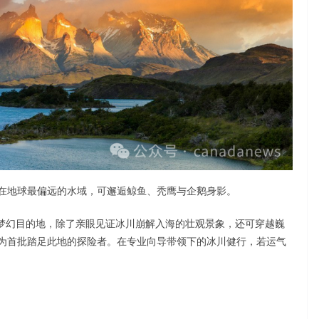
在地球最偏远的水域，可邂逅鲸鱼、秃鹰与企鹅身影。
者梦幻目的地，除了亲眼见证冰川崩解入海的壮观景象，还可穿越巍
为首批踏足此地的探险者。在专业向导带领下的冰川健行，若运气