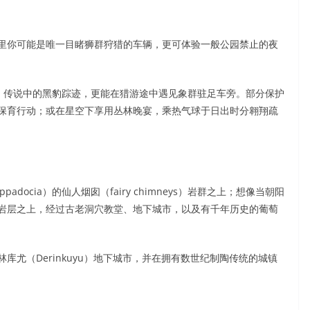
里你可能是唯一目睹狮群狩猎的车辆，更可体验一般公园禁止的夜
ia）传说中的黑豹踪迹，更能在猎游途中遇见象群驻足车旁。部分保护
保育行动；或在星空下享用丛林晚宴，乘热气球于日出时分翱翔疏
ocia）的仙人烟囱（fairy chimneys）岩群之上；想像当朝阳
岩层之上，经过古老洞穴教堂、地下城市，以及有千年历史的葡萄
尤（Derinkuyu）地下城市，并在拥有数世纪制陶传统的城镇