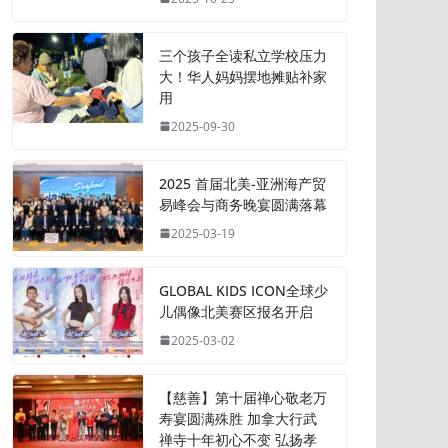
三个孩子全读私立学校压力
大！华人妈妈摆地摊贴补家
用
2025-09-30
2025 首届北美-亚洲海产贸
易峰会与商务晚宴圆满落幕
2025-03-19
GLOBAL KIDS ICON全球少
儿偶像北美赛区报名开启
2025-03-02
【慈善】第十届禅心敬老万
寿宴圆满殊胜 加拿大行武
禅寺十年初心不变 弘扬孝