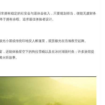
级退休族通常拥有稳定的社安金与退休金收入，只要规划得当，便能无虞财务
为终于拥有余暇、追求最佳体验者设计。
极光小屋或传统印地安人帐篷里，观赏极光在浩瀚夜空起舞。
宴，还能体验星空下的狗拉雪橇以及在冰封湖面钓鱼；许多旅馆提
篝火听故事。