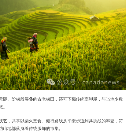
天际、阶梯般层叠的古老梯田，还可下榻传统高脚屋，与当地少数
旅。
技艺，共享以柴火烹食。健行路线从平缓步道到具挑战的攀登，符
访山地部落身着传统服饰的市集。