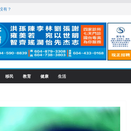
，现在申请要等19个月
没有？
震荡! 大批人起哄拍照
恋一年感情持续升温
大学申请开跑7个大不同
移民
教育
健康
生活