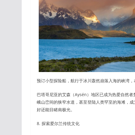
预订小型探险船，航行于冰川轰然崩落入海的峡湾，
巴塔哥尼亚的艾森（Aysén）地区已成为热爱自然
峨山峦间的狭窄水道，甚至登陆人类罕至的海滩，成
好还能目睹南极光。
8. 探索爱尔兰传统文化