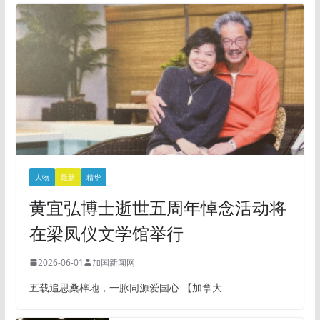
人物
最新
精华
黄宜弘博士逝世五周年悼念活动将
在梁凤仪文学馆举行
2026-06-01
加国新闻网
五载追思桑梓地，一脉同源爱国心 【加拿大