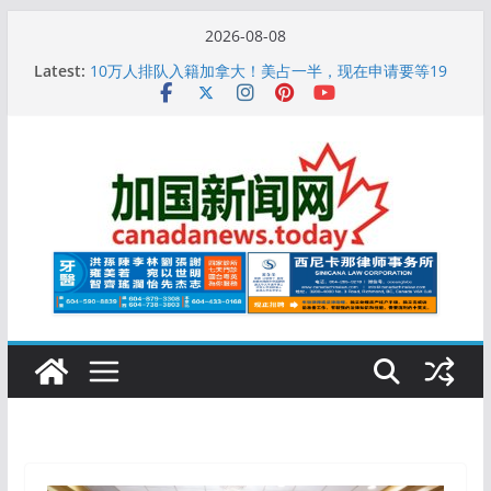
Skip
2026-08-08
to
Latest:
10万人排队入籍加拿大！美占一半，现在申请要等19
content
个月
加拿大人平均周薪升至此数！你有没有？
安省16岁少女当街遭围殴, 打成脑震荡! 大批人起哄拍
照
特鲁多半裸与水果姐海滩激吻! 热恋一年感情持续升温
更多名校恢复SAT 考试，新学年大学申请开跑7个大不
同