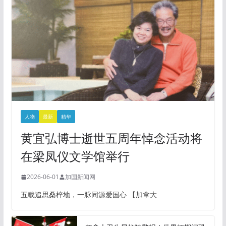
人物
最新
精华
黄宜弘博士逝世五周年悼念活动将
在梁凤仪文学馆举行
2026-06-01
加国新闻网
五载追思桑梓地，一脉同源爱国心 【加拿大