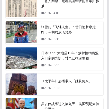
一张入闸票，藏着美国华侨的百年归乡
梦
2026-04-01
张雪的「飞驰人生」：昔日追梦摩托
郎，今朝功成飞驰路
2026-03-31
日本“3·11”大地震15年：放射性物质混
入日常的恐惧，对民众根深蒂固
2026-03-11
《太平年》热播带火「姓从何来」
2026-03-10
美以伊战事进入第九天，美国预期为何
一拖再拖？