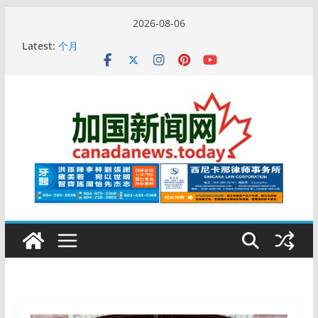
Skip
2026-08-06
to
10万人排队入籍加拿大！美占一半，现在申请要等19
Latest:
content
个月
加拿大人平均周薪升至此数！你有没有？
安省16岁少女当街遭围殴, 打成脑震荡! 大批人起哄拍
照
特鲁多半裸与水果姐海滩激吻! 热恋一年感情持续升温
更多名校恢复SAT 考试，新学年大学申请开跑7个大不
同