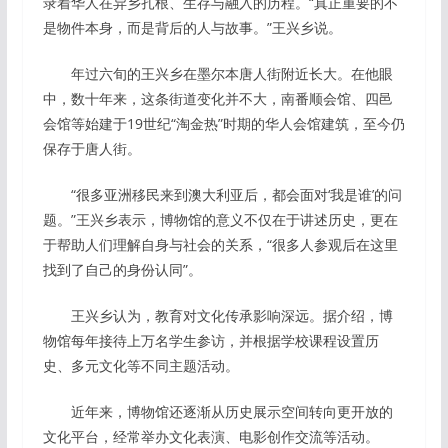
录着华人在异乡扎根、生存与融入的历程。“真正重要的不
是物件本身，而是背后的人与故事。”王兴乡说。
年过六旬的王兴乡在墨尔本唐人街附近长大。在他眼
中，数十年来，这条街道变化并不大，南番顺会馆、四邑
会馆等始建于19世纪“淘金热”时期的华人会馆建筑，至今仍
保存于唐人街。
“很多亚洲移民来到澳大利亚后，都会面对‘我是谁’的问
题。”王兴乡表示，博物馆的意义不仅在于讲述历史，更在
于帮助人们理解自身与社会的关系，“很多人参观后在这里
找到了自己的身份认同”。
王兴乡认为，教育对文化传承影响深远。据介绍，博
物馆每年接待上万名学生参访，并根据学校课程设置历
史、多元文化等不同主题活动。
近年来，博物馆还逐渐从历史展示空间转向更开放的
文化平台，经常举办文化表演、电影创作交流等活动。