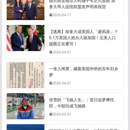
国共两党领导人时隔十年正式会面 加
拿大华人促统联盟发声明表祝贺
2026-04-11
【逃离】加拿大成美国人「避风港」？
5.1万美国人抢办入籍加国！北美人口
版图正在重写！
2026-04-01
一张入闸票，藏着美国华侨的百年归乡
梦
2026-04-01
张雪的「飞驰人生」：昔日追梦摩托
郎，今朝功成飞驰路
2026-03-31