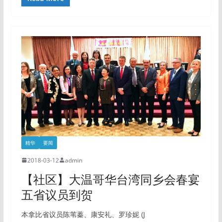
精华
要闻
2018-03-12
admin
【社区】大温哥华台湾同乡会春宴
五省议员到贺
本拿比省议员陈苇蓁、康安礼、罗珍妮 (J