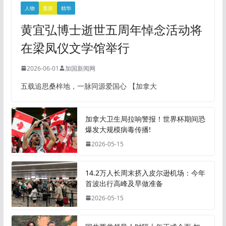
人物
最新
精华
黄宜弘博士逝世五周年悼念活动将
在梁凤仪文学馆举行
2026-06-01
加国新闻网
五载追思桑梓地，一脉同源爱国心 【加拿大
加拿大卫生局拉响警报！世界杯期间恐
爆发大规模病毒传播!
2026-05-15
14.2万人长周末挤入皮尔逊机场：今年
首波出行高峰及早做准备
2026-05-15