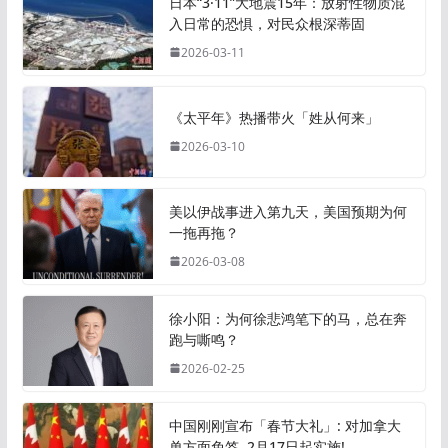
日本“3·11”大地震15年：放射性物质混
入日常的恐惧，对民众根深蒂固
2026-03-11
《太平年》热播带火「姓从何来」
2026-03-10
美以伊战事进入第九天，美国预期为何
一拖再拖？
2026-03-08
徐小阳：为何徐悲鸿笔下的马，总在奔
跑与嘶鸣？
2026-02-25
中国刚刚宣布「春节大礼」: 对加拿大
单方面免签, 2月17日起实施!