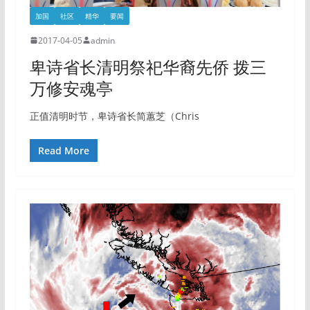
加国
社区
精华
要闻
2017-04-05
admin
卑诗省长清明祭祀华裔先侨 拨三
万修安魂亭
正值清明时节，卑诗省长简蕙芝（Chris
Read More