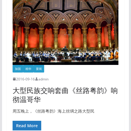
加国
精华
要闻
2016-09-16
admin
大型民族交响套曲《丝路粤韵》响
彻温哥华
周五晚上，《丝路粤韵》海上丝绸之路大型民
Read More