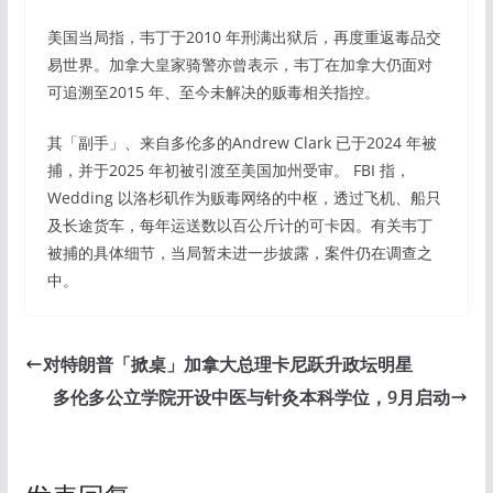
美国当局指，韦丁于2010 年刑满出狱后，再度重返毒品交
易世界。加拿大皇家骑警亦曾表示，韦丁在加拿大仍面对
可追溯至2015 年、至今未解决的贩毒相关指控。
其「副手」、来自多伦多的Andrew Clark 已于2024 年被
捕，并于2025 年初被引渡至美国加州受审。 FBI 指，
Wedding 以洛杉矶作为贩毒网络的中枢，透过飞机、船只
及长途货车，每年运送数以百公斤计的可卡因。有关韦丁
被捕的具体细节，当局暂未进一步披露，案件仍在调查之
中。
对特朗普「掀桌」加拿大总理卡尼跃升政坛明星
多伦多公立学院开设中医与针灸本科学位，9月启动