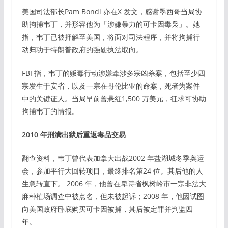
美国司法部长Pam Bondi 亦在X 发文，感谢墨西哥当局协
助拘捕韦丁，并形容他为「涉嫌暴力的可卡因毒枭」。她
指，韦丁已被押解至美国，将面对司法程序，并将拘捕行
动归功于特朗普政府的强硬执法取向。
FBI 指，韦丁的贩毒行动涉嫌牵涉多宗凶杀案，包括至少四
宗发生于安省，以及一宗在哥伦比亚的命案，死者为案件
中的关键证人。当局早前曾悬红1,500 万美元，征求可协助
拘捕韦丁的情报。
2010 年刑满出狱后重返毒品交易
翻查资料，韦丁曾代表加拿大出战2002 年盐湖城冬季奥运
会，参加平行大回转项目，最终排名第24 位。其后他的人
生急转直下。 2006 年，他曾在卑诗省枫树岭市一宗非法大
麻种植场调查中被点名，但未被起诉；2008 年，他因试图
向美国政府卧底购买可卡因被捕，其后被定罪并判监四
年。