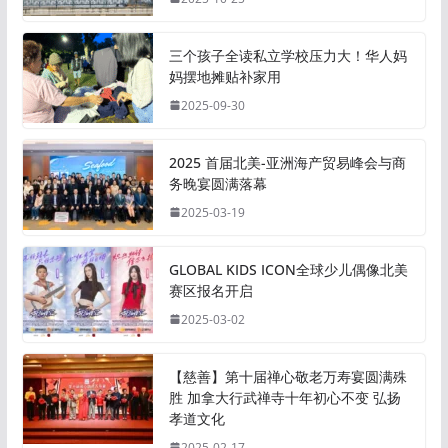
三个孩子全读私立学校压力大！华人妈
妈摆地摊贴补家用
2025-09-30
2025 首届北美-亚洲海产贸易峰会与商
务晚宴圆满落幕
2025-03-19
GLOBAL KIDS ICON全球少儿偶像北美
赛区报名开启
2025-03-02
【慈善】第十届禅心敬老万寿宴圆满殊
胜 加拿大行武禅寺十年初心不变 弘扬
孝道文化
2025-02-17