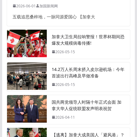
2026-06-01
加国新闻网
五载追思桑梓地，一脉同源爱国心 【加拿大
加拿大卫生局拉响警报！世界杯期间恐
爆发大规模病毒传播!
2026-05-15
14.2万人长周末挤入皮尔逊机场：今年
首波出行高峰及早做准备
2026-05-15
国共两党领导人时隔十年正式会面 加
拿大华人促统联盟发声明表祝贺
2026-04-11
【逃离】加拿大成美国人「避风港」？