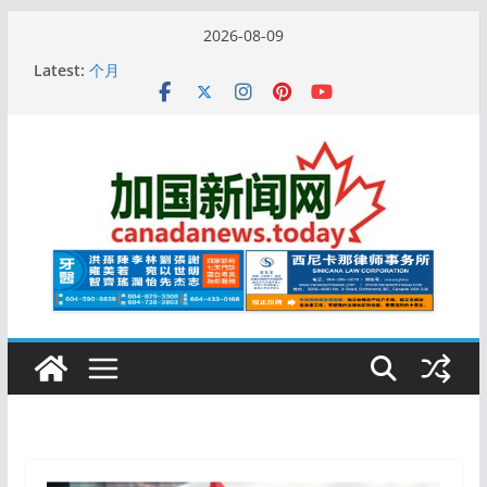
Skip
2026-08-09
to
10万人排队入籍加拿大！美占一半，现在申请要等19
Latest:
content
个月
加拿大人平均周薪升至此数！你有没有？
安省16岁少女当街遭围殴, 打成脑震荡! 大批人起哄拍
照
特鲁多半裸与水果姐海滩激吻! 热恋一年感情持续升温
更多名校恢复SAT 考试，新学年大学申请开跑7个大不
同