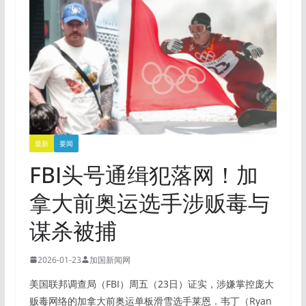
最新
要闻
FBI头号通缉犯落网！加
拿大前奥运选手涉贩毒与
谋杀被捕
2026-01-23
加国新闻网
美国联邦调查局（FBI）周五（23日）证实，涉嫌掌控庞大
贩毒网络的加拿大前奥运单板滑雪选手莱恩．韦丁（Ryan