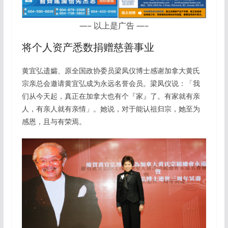
—– 以上是广告 —–
将个人资产悉数捐赠慈善事业
黄宜弘遗孀、原全国政协委员梁凤仪博士感谢加拿大黄氏
宗亲总会邀请黄宜弘成为永远名誉会员。梁凤仪说：「我
们从今天起，真正在加拿大也有个『家』了。有家就有亲
人，有亲人就有亲情」。她说，对于能认祖归宗，她至为
感恩，且与有荣焉。