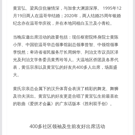
黄宜弘、梁凤仪伉俪情深，与加拿大渊源深厚。 1995年12
月19日两人在温哥华结婚；2020年，两人结婚25周年银婚
纪念亦在温哥华庆祝，并在本地同植白玉兰及小青松。
当晚应邀出席活动的政要包括：现任枢密院终身院士黄陈
小萍、中国驻温哥华总领事馆副总领事曾智、中领馆领事
李悦然；卑诗省省民服务厅长周炯华、列治文市议员区泽
光及列治文学务委员黄秀玲等人。大温地区侨团及各界代
表，黄伍宗亲以及黄宜弘的好友共400多人出席，场面盛
大。
黄氏宗亲总会属下的汉升体育会表演了精彩的舞龙、舞狮
及功夫演出。黄宜弘的好友更是合唱了黄宜弘生前最喜欢
的歌曲《爱拼才会赢》的广东话版本《胜利双手创》。
400多社区领袖及生前友好出席活动