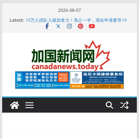
Skip
2026-08-07
to
Latest:
10万人排队入籍加拿大！美占一半，现在申请要等19
content
个月
加拿大人平均周薪升至此数！你有没有？
安省16岁少女当街遭围殴, 打成脑震荡! 大批人起哄拍
照
特鲁多半裸与水果姐海滩激吻! 热恋一年感情持续升温
更多名校恢复SAT 考试，新学年大学申请开跑7个大不
同