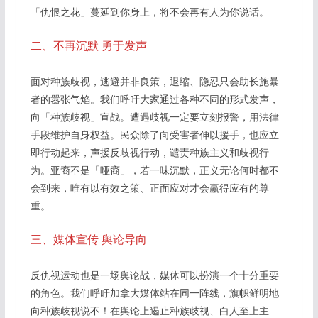
「仇恨之花」蔓延到你身上，将不会再有人为你说话。
二、不再沉默 勇于发声
面对种族歧视，逃避并非良策，退缩、隐忍只会助长施暴
者的嚣张气焰。我们呼吁大家通过各种不同的形式发声，
向「种族歧视」宣战。遭遇歧视一定要立刻报警，用法律
手段维护自身权益。民众除了向受害者伸以援手，也应立
即行动起来，声援反歧视行动，谴责种族主义和歧视行
为。亚裔不是「哑裔」，若一味沉默，正义无论何时都不
会到来，唯有以有效之策、正面应对才会赢得应有的尊
重。
三、媒体宣传 舆论导向
反仇视运动也是一场舆论战，媒体可以扮演一个十分重要
的角色。我们呼吁加拿大媒体站在同一阵线，旗帜鲜明地
向种族歧视说不！在舆论上遏止种族歧视、白人至上主