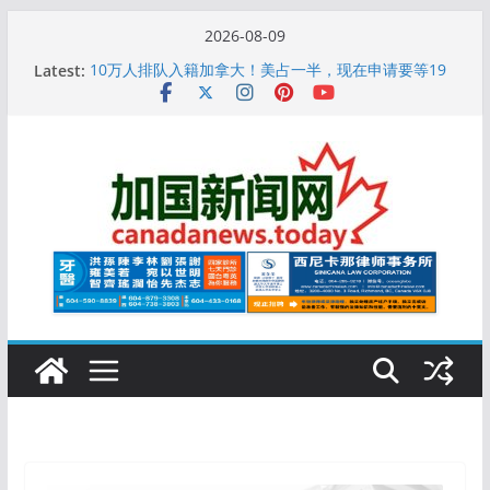
Skip
2026-08-09
to
Latest:
10万人排队入籍加拿大！美占一半，现在申请要等19
content
个月
加拿大人平均周薪升至此数！你有没有？
安省16岁少女当街遭围殴, 打成脑震荡! 大批人起哄拍
照
特鲁多半裸与水果姐海滩激吻! 热恋一年感情持续升温
更多名校恢复SAT 考试，新学年大学申请开跑7个大不
同