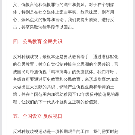
义、仇恨言论和仇恨罪行的滋生和蔓延。对于在个别媒
体，特别是在社交媒体上歪曲事实、故意抹黑、别有用
心、煽风点火的报导和言论，我们要提出质疑、进行反
击，甚至采取法律手段予以回击。
四、公民教育 全民共识
反对种族歧视，最根本还是要从教育着手，通过潜移默化
的公民教育，树立自觉抵制种族主义思潮的全民共识，形
成国民对种族仇视「精神病毒」的免疫抗体。我们呼吁，
各级政府要通过历史教育和公民教育，来形成华裔对加拿
大做出巨大贡献的共识，铲除产生仇视亚裔和华裔的土
壤，并在全国范围内加强幼稚园至12年级反种族偏见的课
程，让​​我们的下一代从小就树立正确的价值观。
五、全国设立 反歧视日
反对种族歧视运动是一项长期艰苦的工作，我们需要时刻