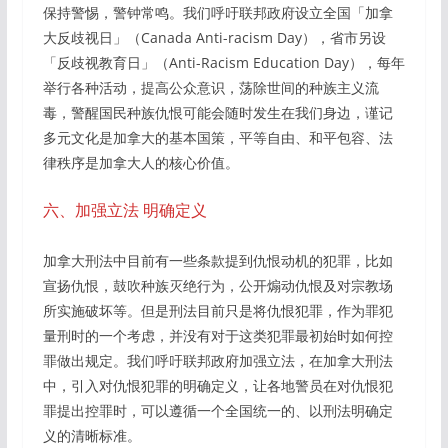
保持警惕，警钟常鸣。我们呼吁联邦政府设立全国「加拿
大反歧视日」（Canada Anti-racism Day），省市另设
「反歧视教育日」（Anti-Racism Education Day），每年
举行各种活动，提高公众意识，荡除世间的种族主义流
毒，警醒国民种族仇恨可能会随时发生在我们身边，谨记
多元文化是加拿大的基本国策，平等自由、和平包容、法
律秩序是加拿大人的核心价值。
六、加强立法 明确定义
加拿大刑法中目前有一些条款提到仇恨动机的犯罪，比如
宣扬仇恨，鼓吹种族灭绝行为，公开煽动仇恨及对宗教场
所实施破坏等。但是刑法目前只是将仇恨犯罪，作为罪犯
量刑时的一个考虑，并没有对于这类犯罪最初始时如何控
罪做出规定。我们呼吁联邦政府加强立法，在加拿大刑法
中，引入对仇恨犯罪的明确定义，让各地警员在对仇恨犯
罪提出控罪时，可以遵循一个全国统一的、以刑法明确定
义的清晰标准。