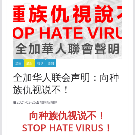
加国
最新
精华
要闻
全加华人联会声明：向种
族仇视说不！
2021-03-26
加国新闻网
向种族仇视说不！
STOP HATE VIRUS！