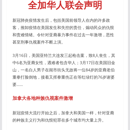
全加华人联会声明
新冠肺炎疫情发生后，包括美国前领导人在内的许多政
客，推卸疫情在美国发生和失控的责任，煽动民众的仇恨
和责难情绪。令针对亚裔暴力事件在过去一年激增，恶性
甚至刑事仇视案件不断上演。
3月16日，美国亚特兰大连发三起枪击案，致8人丧生，其
中6名为亚裔女性，遇难者包含华人；3月17日在美国旧金
山，一名白人男子在闹市街头无故将一位84岁的亚裔老伯
重拳打脸倒地，接着又挥拳重伤正在等红绿灯的76岁谢婆
婆……
加拿大各地种族仇视案件激增
新冠疫情大流行开始之后，加拿大和美国一样，针对亚裔
的种族主义行为和仇恨犯罪在多个城市均大量上升。