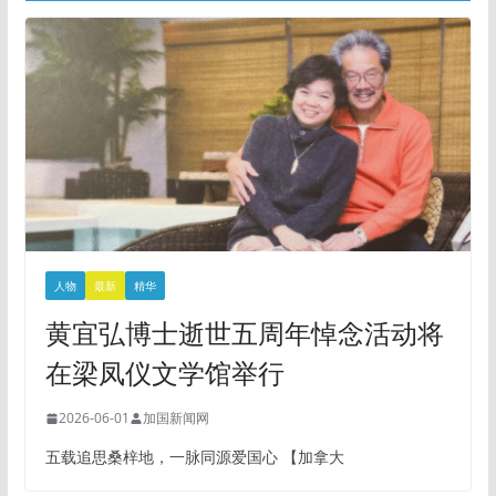
人物
最新
精华
黄宜弘博士逝世五周年悼念活动将
在梁凤仪文学馆举行
2026-06-01
加国新闻网
五载追思桑梓地，一脉同源爱国心 【加拿大