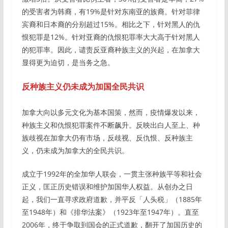
的受害者为韩裔，有19%是针对东南亚的族裔。针对菲律
宾裔和日本裔的分别超过15%。相比之下，针对黑人的仇
恨犯罪是12%。针对亚裔的仇恨犯罪率大大高于针对黑人
的犯罪率。因此，谴责反亚裔种族主义的兴起，在加拿大
显得更为迫切，是当务之急。
反种族主义仍未成为加国全民共识
加拿大向以多元文化为基本国策，然而，疫情爆发以来，
种族主义和仇恨犯罪案件不断飙升。反映出白人至上、种
族歧视在加拿大仍有市场，反歧视、反仇恨、反种族主
义，仍未成为加拿大的全民共识。
成立于1992年的全加华人联会，一贯主张种族平等和社会
正义，匡正历史错误和维护加国华人权益。从创办之日
起，我们一直寻求政府道歉，并平反「人头税」（1885年
至1948年）和《排华法案》（1923年至1947年）。直至
2006年，终于争取到国会的正式道歉，翻开了加国历史的