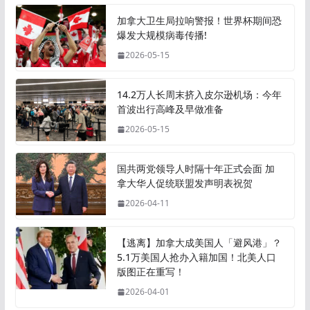
加拿大卫生局拉响警报！世界杯期间恐
爆发大规模病毒传播!
2026-05-15
14.2万人长周末挤入皮尔逊机场：今年
首波出行高峰及早做准备
2026-05-15
国共两党领导人时隔十年正式会面 加
拿大华人促统联盟发声明表祝贺
2026-04-11
【逃离】加拿大成美国人「避风港」？
5.1万美国人抢办入籍加国！北美人口
版图正在重写！
2026-04-01