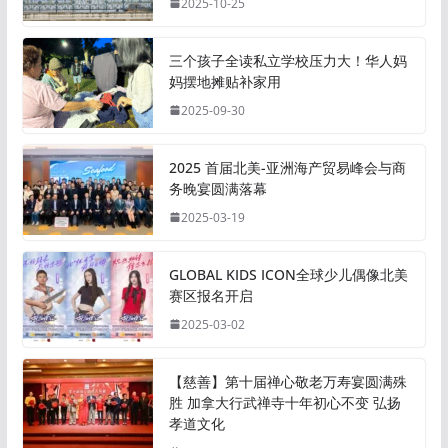
2025-10-25
三个孩子全读私立学校压力大！华人妈
妈摆地摊贴补家用
2025-09-30
2025 首届北美-亚洲海产贸易峰会与商
务晚宴圆满落幕
2025-03-19
GLOBAL KIDS ICON全球少儿偶像北美
赛区报名开启
2025-03-02
【慈善】第十届禅心敬老万寿宴圆满殊
胜 加拿大行武禅寺十年初心不变 弘扬
孝道文化