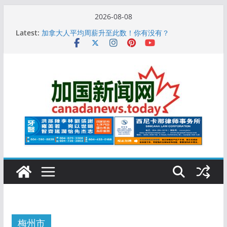
Skip
2026-08-08
10万人排队入籍加拿大！美占一半，现在申请要等19
to
Latest:
个月
content
加拿大人平均周薪升至此数！你有没有？
安省16岁少女当街遭围殴, 打成脑震荡! 大批人起哄拍
照
特鲁多半裸与水果姐海滩激吻! 热恋一年感情持续升温
更多名校恢复SAT 考试，新学年大学申请开跑7个大不
同
梅州市