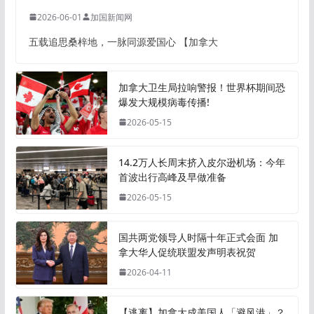
2026-06-01
加国新闻网
五载追思桑梓地，一脉同源爱国心 【加拿大
加拿大卫生局拉响警报！世界杯期间恐
爆发大规模病毒传播!
2026-05-15
14.2万人长周末挤入皮尔逊机场：今年
首波出行高峰及早做准备
2026-05-15
国共两党领导人时隔十年正式会面 加
拿大华人促统联盟发声明表祝贺
2026-04-11
【逃离】加拿大成美国人「避风港」？