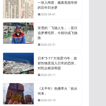
一张入闸票，藏着美国华侨
的百年归乡梦
2026-04-01
张雪的「飞驰人生」：昔日
追梦摩托郎，今朝功成飞驰
路
2026-03-31
日本“3·11”大地震15年：放
射性物质混入日常的恐惧，
对民众根深蒂固
2026-03-11
《太平年》热播带火「姓从
何来」
2026-03-10