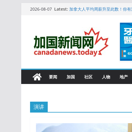
Skip
10万人排队入籍加拿大！美占一半
Latest:
2026-08-07
加拿大人平均周薪升至此数！你有
to
安省16岁少女当街遭围殴, 打成脑
content
特鲁多半裸与水果姐海滩激吻! 热
更多名校恢复SAT 考试，新学年
要闻
加国
社区
人物
地产
演讲