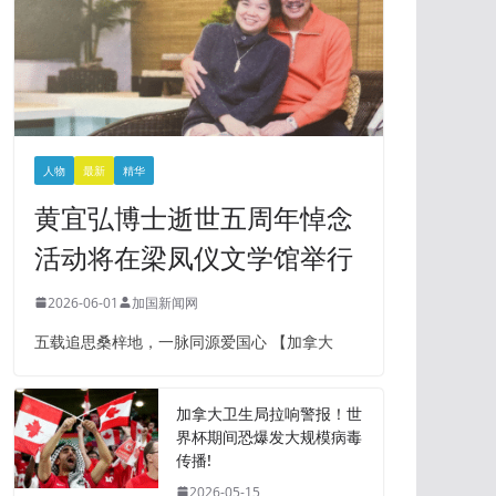
人物
最新
精华
黄宜弘博士逝世五周年悼念
活动将在梁凤仪文学馆举行
2026-06-01
加国新闻网
五载追思桑梓地，一脉同源爱国心 【加拿大
加拿大卫生局拉响警报！世
界杯期间恐爆发大规模病毒
传播!
2026-05-15