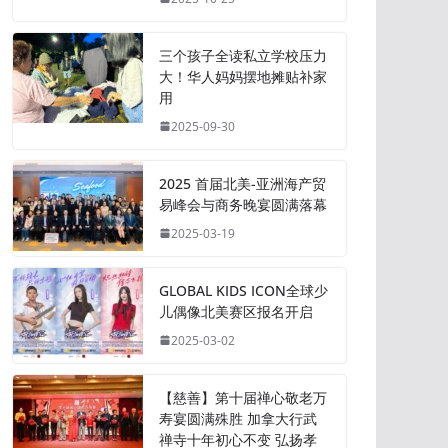
三个孩子全读私立学校压力
大！华人妈妈摆地摊贴补家
用
2025-09-30
2025 首届北美-亚洲海产贸
易峰会与商务晚宴圆满落幕
2025-03-19
GLOBAL KIDS ICON全球少
儿偶像北美赛区报名开启
2025-03-02
【慈善】第十届禅心敬老万
寿宴圆满殊胜 加拿大行武
禅寺十年初心不变 弘扬孝