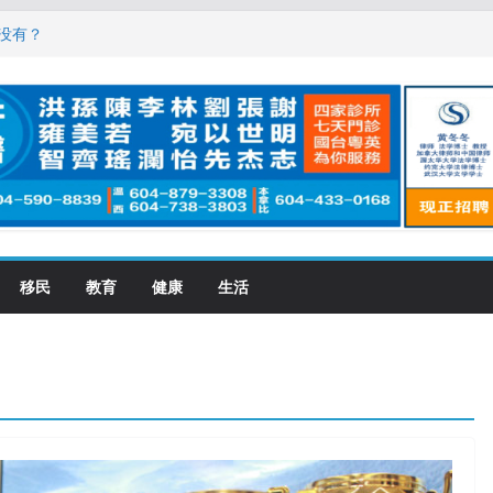
，现在申请要等19个月
没有？
震荡! 大批人起哄拍照
恋一年感情持续升温
大学申请开跑7个大不同
移民
教育
健康
生活