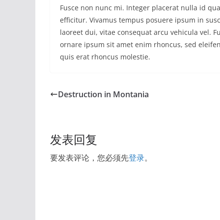
Fusce non nunc mi. Integer placerat nulla id qua
efficitur. Vivamus tempus posuere ipsum in susc
laoreet dui, vitae consequat arcu vehicula vel. 
ornare ipsum sit amet enim rhoncus, sed eleifend 
quis erat rhoncus molestie.
Destruction in Montania
发表回复
要发表评论，您必须先
登录
。