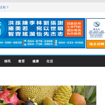
，现在申请要等19个月
没有？
震荡! 大批人起哄拍照
恋一年感情持续升温
大学申请开跑7个大不同
移民
教育
健康
生活