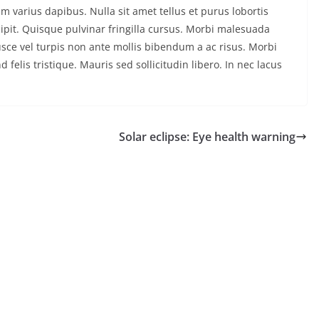
m varius dapibus. Nulla sit amet tellus et purus lobortis
ipit. Quisque pulvinar fringilla cursus. Morbi malesuada
Fusce vel turpis non ante mollis bibendum a ac risus. Morbi
felis tristique. Mauris sed sollicitudin libero. In nec lacus
Solar eclipse: Eye health warning