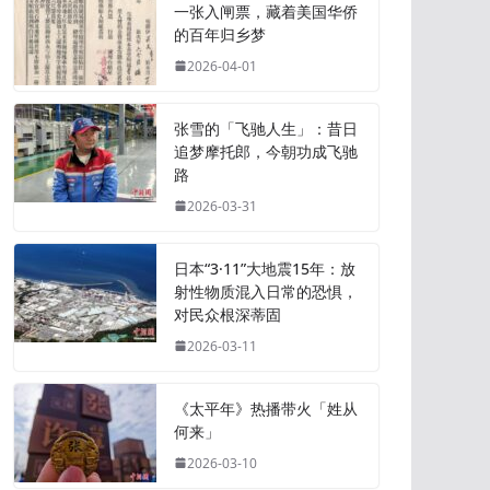
一张入闸票，藏着美国华侨
的百年归乡梦
2026-04-01
张雪的「飞驰人生」：昔日
追梦摩托郎，今朝功成飞驰
路
2026-03-31
日本“3·11”大地震15年：放
射性物质混入日常的恐惧，
对民众根深蒂固
2026-03-11
《太平年》热播带火「姓从
何来」
2026-03-10