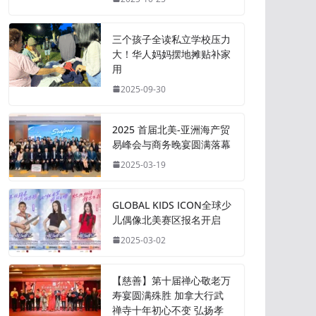
三个孩子全读私立学校压力
大！华人妈妈摆地摊贴补家
用
2025-09-30
2025 首届北美-亚洲海产贸
易峰会与商务晚宴圆满落幕
2025-03-19
GLOBAL KIDS ICON全球少
儿偶像北美赛区报名开启
2025-03-02
【慈善】第十届禅心敬老万
寿宴圆满殊胜 加拿大行武
禅寺十年初心不变 弘扬孝