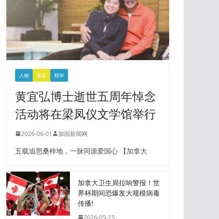
人物
最新
精华
黄宜弘博士逝世五周年悼念
活动将在梁凤仪文学馆举行
2026-06-01
加国新闻网
五载追思桑梓地，一脉同源爱国心 【加拿大
加拿大卫生局拉响警报！世
界杯期间恐爆发大规模病毒
传播!
2026-05-15