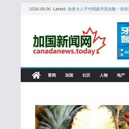
Skip
10万人排队入籍加拿大！美占一半
Latest:
2026-08-06
加拿大人平均周薪升至此数！你有
to
安省16岁少女当街遭围殴, 打成脑
content
特鲁多半裸与水果姐海滩激吻! 热
更多名校恢复SAT 考试，新学年
要闻
加国
社区
人物
地产