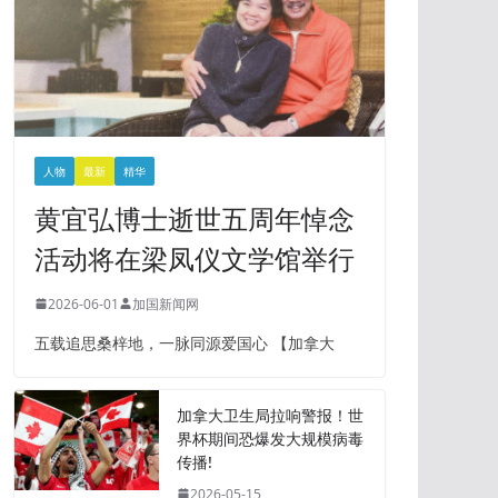
人物
最新
精华
黄宜弘博士逝世五周年悼念
活动将在梁凤仪文学馆举行
2026-06-01
加国新闻网
五载追思桑梓地，一脉同源爱国心 【加拿大
加拿大卫生局拉响警报！世
界杯期间恐爆发大规模病毒
传播!
2026-05-15