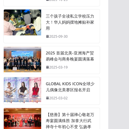
三个孩子全读私立学校压力
大！华人妈妈摆地摊贴补家
用
2025-09-30
2025 首届北美-亚洲海产贸
易峰会与商务晚宴圆满落幕
2025-03-19
GLOBAL KIDS ICON全球少
儿偶像北美赛区报名开启
2025-03-02
【慈善】第十届禅心敬老万
寿宴圆满殊胜 加拿大行武
禅寺十年初心不变 弘扬孝