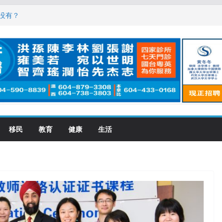
，现在申请要等19个月
没有？
震荡! 大批人起哄拍照
恋一年感情持续升温
大学申请开跑7个大不同
移民
教育
健康
生活