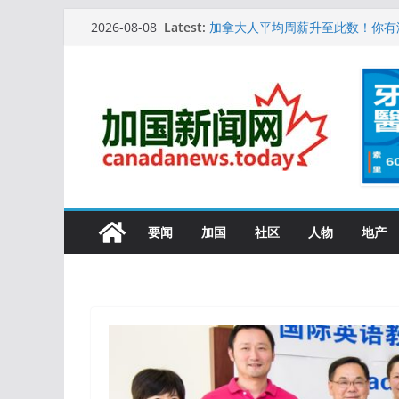
Skip
Latest:
10万人排队入籍加拿大！美占一半
2026-08-08
to
加拿大人平均周薪升至此数！你有
安省16岁少女当街遭围殴, 打成脑
content
特鲁多半裸与水果姐海滩激吻! 热
更多名校恢复SAT 考试，新学年
要闻
加国
社区
人物
地产