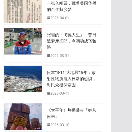
一张入闸票，藏着美国华侨
的百年归乡梦
2026-04-01
张雪的「飞驰人生」：昔日
追梦摩托郎，今朝功成飞驰
路
2026-03-31
日本“3·11”大地震15年：放
射性物质混入日常的恐惧，
对民众根深蒂固
2026-03-11
《太平年》热播带火「姓从
何来」
2026-03-10