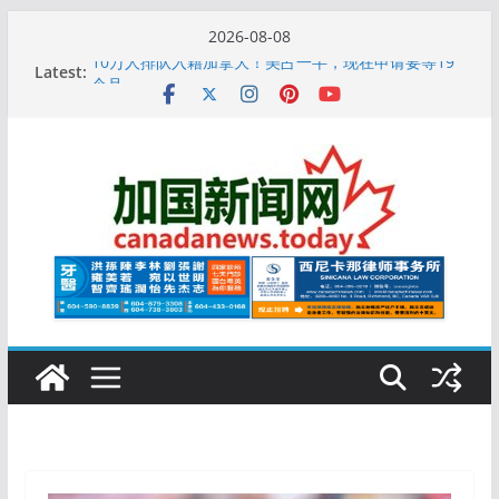
Skip
2026-08-08
to
Latest:
10万人排队入籍加拿大！美占一半，现在申请要等19
content
个月
加拿大人平均周薪升至此数！你有没有？
安省16岁少女当街遭围殴, 打成脑震荡! 大批人起哄拍
照
特鲁多半裸与水果姐海滩激吻! 热恋一年感情持续升温
更多名校恢复SAT 考试，新学年大学申请开跑7个大不
同