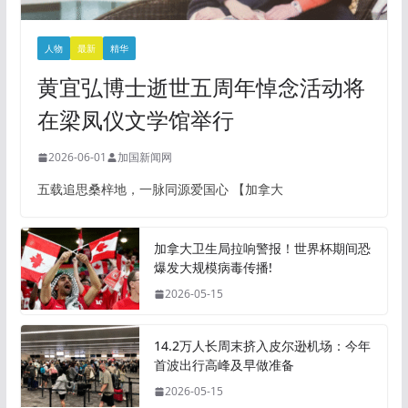
人物
最新
精华
黄宜弘博士逝世五周年悼念活动将
在梁凤仪文学馆举行
2026-06-01
加国新闻网
五载追思桑梓地，一脉同源爱国心 【加拿大
加拿大卫生局拉响警报！世界杯期间恐
爆发大规模病毒传播!
2026-05-15
14.2万人长周末挤入皮尔逊机场：今年
首波出行高峰及早做准备
2026-05-15