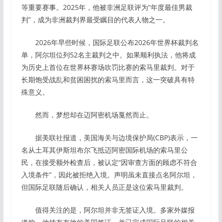
等重要赛事。2025年，他被非洲足联评为“年度最佳男裁
判”，成为非洲裁判界最受瞩目的代表人物之一。
2026年早些时候，国际足联公布2026年世界杯裁判名
单，阿尔坦位列52名主裁判之中。如果顺利执法，他将成
为历史上首位在世界杯赛场吹罚比赛的索马里裁判。对于
长期饱受战乱和贫困困扰的索马里而言，这一突破具有特
殊意义。
然而，梦想却在迈阿密机场戛然而止。
据美联社报道，美国海关与边境保护局(CBP)表示，一
名从土耳其伊斯坦布尔飞抵迈阿密国际机场的索马里公
民，在接受额外检查后，被认定“因审查方面的顾虑不符合
入境条件”，因此被拒绝入境。声明虽未直接点名阿尔坦，
但国际足联随后确认，相关人员正是这位索马里裁判。
值得关注的是，阿尔坦并非无签证入境。多家外媒报