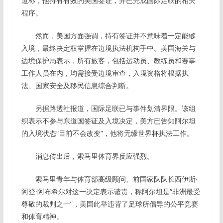
道称，他持有有效的美国签证，并已完成国际足联的相关
程序。
然而，美国方面强调，持有签证并不意味着一定能够
入境，最终决定权掌握在边境执法机构手中。美国海关与
边境保护局表示，所有旅客，包括运动员、教练员和赛事
工作人员在内，均需接受边境审查，入境资格将根据执
法、国家安全及移民信息综合判断。
另据路透社报道，国际足联已与事件划清界限。该组
织表示不参与东道国签证及入境决定，美方已告知阿尔坦
的入境状态“目前不会改变”，他将无缘世界杯执法工作。
消息传出后，索马里体育界反应强烈。
索马里青年与体育部高级顾问、前国家队队长西伊斯·
阿登·阿布希尔对这一决定表示谴责，称阿尔坦是“非洲最受
尊敬的裁判之一”，美国此举违背了足球所倡导的公平竞赛
和体育精神。