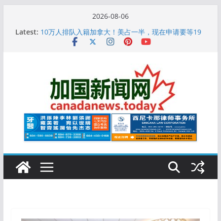
Skip
2026-08-06
to
Latest:
10万人排队入籍加拿大！美占一半，现在申请要等19
content
个月
加拿大人平均周薪升至此数！你有没有？
安省16岁少女当街遭围殴, 打成脑震荡! 大批人起哄拍
照
特鲁多半裸与水果姐海滩激吻! 热恋一年感情持续升温
更多名校恢复SAT 考试，新学年大学申请开跑7个大不
同