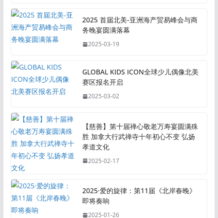
2025 首届北美-亚洲海产贸易峰会与商
务晚宴圆满落幕
2025-03-19
GLOBAL KIDS ICON全球少儿偶像北美
赛区报名开启
2025-03-02
【慈善】第十届禅心敬老万寿宴圆满殊
胜 加拿大行武禅寺十年初心不变 弘扬
孝道文化
2025-02-17
2025·爱的旋律：第11届《北岸春晚》
即将奏响
2025-01-26