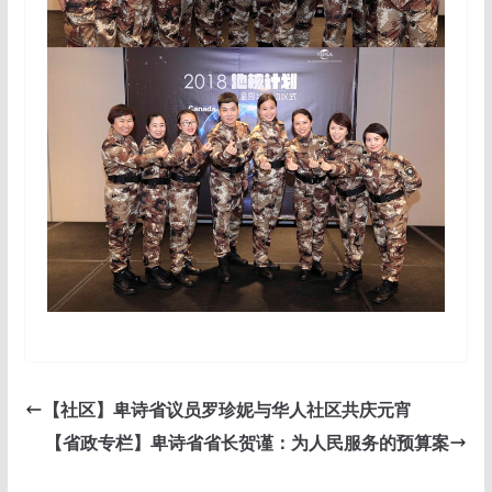
【社区】卑诗省议员罗珍妮与华人社区共庆元宵
【省政专栏】卑诗省省长贺谨：为人民服务的预算案