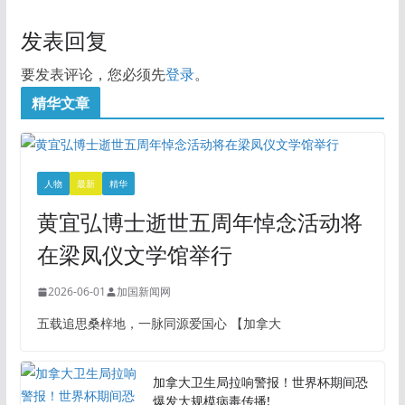
发表回复
要发表评论，您必须先
登录
。
精华文章
人物
最新
精华
黄宜弘博士逝世五周年悼念活动将
在梁凤仪文学馆举行
2026-06-01
加国新闻网
五载追思桑梓地，一脉同源爱国心 【加拿大
加拿大卫生局拉响警报！世界杯期间恐
爆发大规模病毒传播!