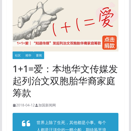
社区
精华
要闻
1+1=爱：本地华文传媒发
起列治文双胞胎华裔家庭
筹款
2018-04-12
加国新闻网
世界上除了生死，其他都是小事。每个
人都是汪洋中的一艘小船，期待风平浪