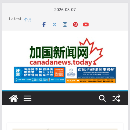
Skip
2026-08-07
to
10万人排队入籍加拿大！美占一半，现在申请要等19
Latest:
content
个月
加拿大人平均周薪升至此数！你有没有？
安省16岁少女当街遭围殴, 打成脑震荡! 大批人起哄拍
照
特鲁多半裸与水果姐海滩激吻! 热恋一年感情持续升温
更多名校恢复SAT 考试，新学年大学申请开跑7个大不
同