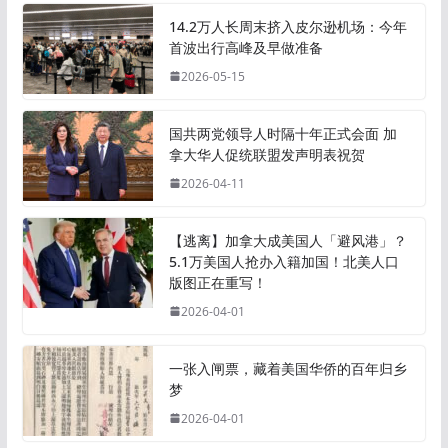
14.2万人长周末挤入皮尔逊机场：今年
首波出行高峰及早做准备
2026-05-15
国共两党领导人时隔十年正式会面 加
拿大华人促统联盟发声明表祝贺
2026-04-11
【逃离】加拿大成美国人「避风港」？
5.1万美国人抢办入籍加国！北美人口
版图正在重写！
2026-04-01
一张入闸票，藏着美国华侨的百年归乡
梦
2026-04-01