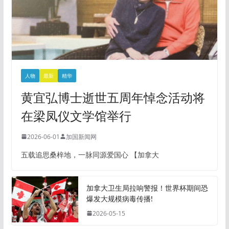
人物
最新
精华
黄宜弘博士逝世五周年悼念活动将
在梁凤仪文学馆举行
2026-06-01
加国新闻网
五载追思桑梓地，一脉同源爱国心 【加拿大
加拿大卫生局拉响警报！世界杯期间恐
爆发大规模病毒传播!
2026-05-15