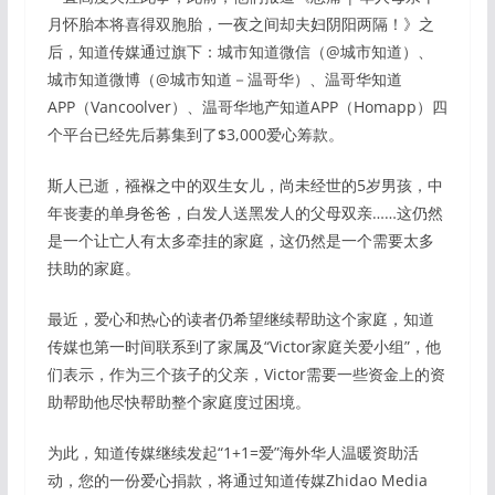
月怀胎本将喜得双胞胎，一夜之间却夫妇阴阳两隔！》之
后，知道传媒通过旗下：城市知道微信（@城市知道）、
城市知道微博（@城市知道－温哥华）、温哥华知道
APP（Vancoolver）、温哥华地产知道APP（Homapp）四
个平台已经先后募集到了$3,000爱心筹款。
斯人已逝，襁褓之中的双生女儿，尚未经世的5岁男孩，中
年丧妻的单身爸爸，白发人送黑发人的父母双亲……这仍然
是一个让亡人有太多牵挂的家庭，这仍然是一个需要太多
扶助的家庭。
最近，爱心和热心的读者仍希望继续帮助这个家庭，知道
传媒也第一时间联系到了家属及“Victor家庭关爱小组”，他
们表示，作为三个孩子的父亲，Victor需要一些资金上的资
助帮助他尽快帮助整个家庭度过困境。
为此，知道传媒继续发起“1+1=爱”海外华人温暖资助活
动，您的一份爱心捐款，将通过知道传媒Zhidao Media