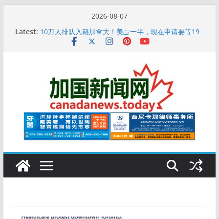
Skip
2026-08-07
to
Latest:
10万人排队入籍加拿大！美占一半，现在申请要等19
content
个月
加拿大人平均周薪升至此数！你有没有？
安省16岁少女当街遭围殴, 打成脑震荡! 大批人起哄拍
照
特鲁多半裸与水果姐海滩激吻! 热恋一年感情持续升温
更多名校恢复SAT 考试，新学年大学申请开跑7个大不
同