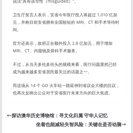
说法“具有误导性（misguided）”。
卫生厅发言人表示，安省今年医疗投入将超过 1,010 亿加
元，并称目前安省拥有全国较短的 MRI、CT 和手术等待时
间。
官方还表示，政府正在额外投入 2.8 亿加元，用于增加
MRI、CT、内窥镜及骨科手术服务。
不过，从当天多伦多街头的规模来看，医疗问题显然已经
成为越来越多安省居民最关注的话题之一。
而这场从 14 个 GO 火车站一路延伸到省议会大楼的抗议，
也再次反映出公众对于安省医疗未来方向的巨大焦虑。
探访澳华历史博物馆：寻文化归属 守华人记忆
坐着也能减轻失智风险：关键在是否动脑