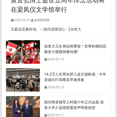
在梁凤仪文学馆举行
2026-06-01
加国新闻网
五载追思桑梓地，一脉同源爱国心 【加拿大
加拿大卫生局拉响警报！世界杯期间恐
爆发大规模病毒传播!
2026-05-15
14.2万人长周末挤入皮尔逊机场：今年
首波出行高峰及早做准备
2026-05-15
国共两党领导人时隔十年正式会面 加
拿大华人促统联盟发声明表祝贺
2026-04-11