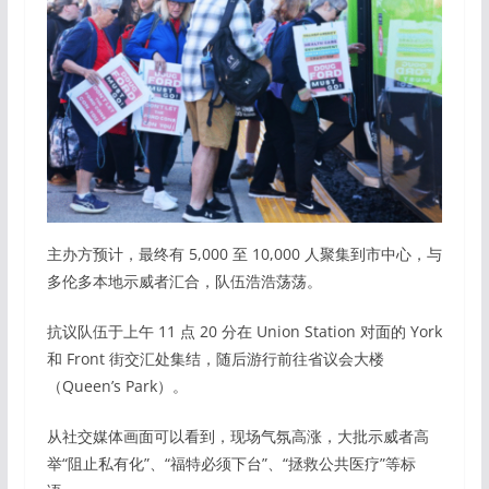
主办方预计，最终有 5,000 至 10,000 人聚集到市中心，与
多伦多本地示威者汇合，队伍浩浩荡荡。
抗议队伍于上午 11 点 20 分在 Union Station 对面的 York
和 Front 街交汇处集结，随后游行前往省议会大楼
（Queen’s Park）。
从社交媒体画面可以看到，现场气氛高涨，大批示威者高
举“阻止私有化”、“福特必须下台”、“拯救公共医疗”等标