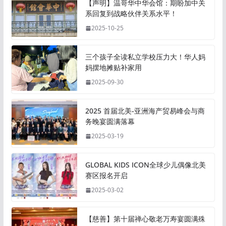
【声明】温哥华中华会馆：期盼加中关
系回复到战略伙伴关系水平！
2025-10-25
三个孩子全读私立学校压力大！华人妈
妈摆地摊贴补家用
2025-09-30
2025 首届北美-亚洲海产贸易峰会与商
务晚宴圆满落幕
2025-03-19
GLOBAL KIDS ICON全球少儿偶像北美
赛区报名开启
2025-03-02
【慈善】第十届禅心敬老万寿宴圆满殊