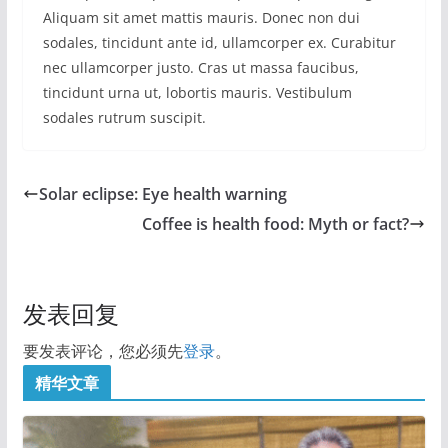
Aliquam sit amet mattis mauris. Donec non dui
sodales, tincidunt ante id, ullamcorper ex. Curabitur
nec ullamcorper justo. Cras ut massa faucibus,
tincidunt urna ut, lobortis mauris. Vestibulum
sodales rutrum suscipit.
Solar eclipse: Eye health warning
Coffee is health food: Myth or fact?
发表回复
要发表评论，您必须先
登录
。
精华文章