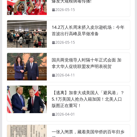
爆发大规模病毒传播!
2026-05-15
14.2万人长周末挤入皮尔逊机场：今年
首波出行高峰及早做准备
2026-05-15
国共两党领导人时隔十年正式会面 加
拿大华人促统联盟发声明表祝贺
2026-04-11
【逃离】加拿大成美国人「避风港」？
5.1万美国人抢办入籍加国！北美人口
版图正在重写！
2026-04-01
一张入闸票，藏着美国华侨的百年归乡