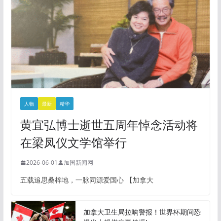
人物
最新
精华
黄宜弘博士逝世五周年悼念活动将
在梁凤仪文学馆举行
2026-06-01
加国新闻网
五载追思桑梓地，一脉同源爱国心 【加拿大
加拿大卫生局拉响警报！世界杯期间恐