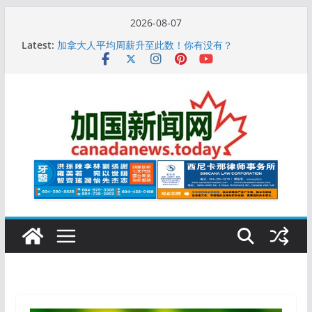
Skip
2026-08-07
to
10万人排队入籍加拿大！美占一半，现在申请要等19
Latest:
个月
content
加拿大人平均周薪升至此数！你有没有？
安省16岁少女当街遭围殴, 打成脑震荡! 大批人起哄拍
照
特鲁多半裸与水果姐海滩激吻! 热恋一年感情持续升温
更多名校恢复SAT 考试，新学年大学申请开跑7个大不
同