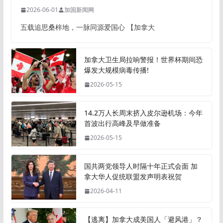
2026-06-01
加国新闻网
五载追思桑梓地，一脉同源爱国心 【加拿大
加拿大卫生局拉响警报！世界杯期间恐
爆发大规模病毒传播!
2026-05-15
14.2万人长周末挤入皮尔逊机场：今年
首波出行高峰及早做准备
2026-05-15
国共两党领导人时隔十年正式会面 加
拿大华人促统联盟发声明表祝贺
2026-04-11
【逃离】加拿大成美国人「避风港」？