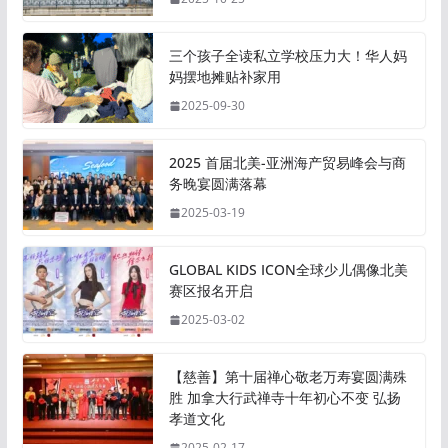
三个孩子全读私立学校压力大！华人妈
妈摆地摊贴补家用
2025-09-30
2025 首届北美-亚洲海产贸易峰会与商
务晚宴圆满落幕
2025-03-19
GLOBAL KIDS ICON全球少儿偶像北美
赛区报名开启
2025-03-02
【慈善】第十届禅心敬老万寿宴圆满殊
胜 加拿大行武禅寺十年初心不变 弘扬
孝道文化
2025-02-17