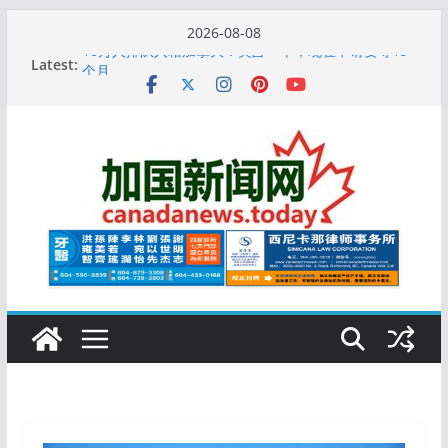
Skip
2026-08-08
to
Latest:
10万人排队入籍加拿大！美占一半，现在申请要等19
content
个月
加拿大人平均周薪升至此数！你有没有？
安省16岁少女当街遭围殴, 打成脑震荡! 大批人起哄拍
照
特鲁多半裸与水果姐海滩激吻! 热恋一年感情持续升温
更多名校恢复SAT 考试，新学年大学申请开跑7个大不
同